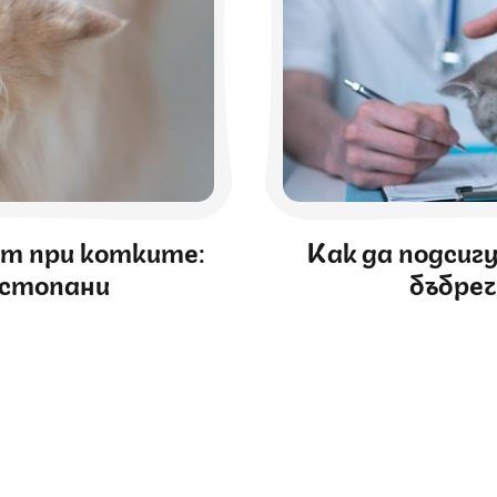
ст при котките:
Как да подсиг
 стопани
бъбре