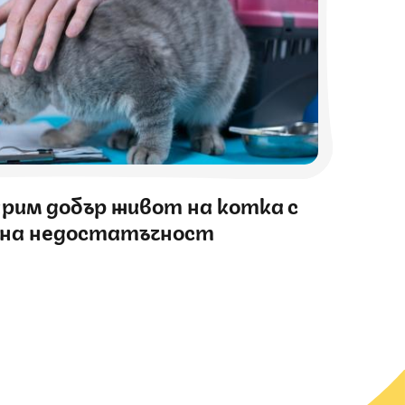
урим добър живот на котка с
чна недостатъчност