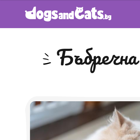
бъбречн