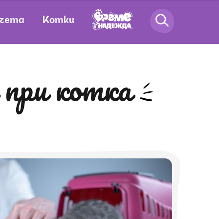
чета
Котки
 при котка