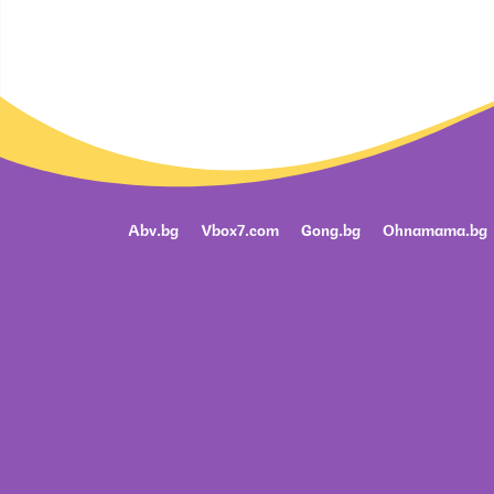
Abv.bg
Vbox7.com
Gong.bg
Ohnamama.bg