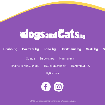
Grabo.bg
Pariteni.bg
Edna.bg
Dariknews.bg
Vesti.bg
N
За нас
За реклама
Контакти
Платени публикации
Поверителност
Политика ЛД
Известия
2026 Всички права запазени.
Общи условия