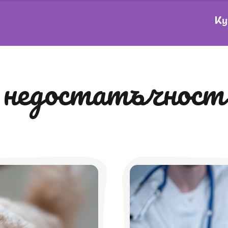
Ку
а недостатъчност