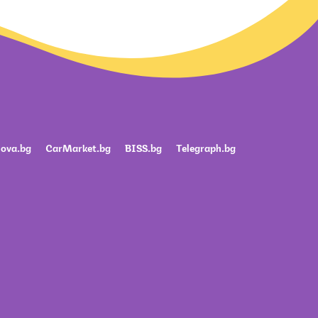
ova.bg
CarMarket.bg
BISS.bg
Telegraph.bg