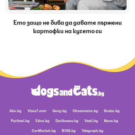
Ето защо не бива да давате пържени
картофки на кучето си
Abv.bg
Vbox7.com
Gong.bg
Ohnamama.bg
Grabo.bg
Pariteni.bg
Edna.bg
Dariknews.bg
Vesti.bg
Nova.bg
CarMarket.bg
BISS.bg
Telegraph.bg