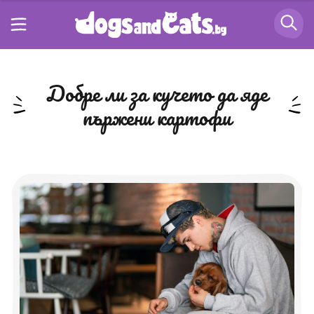
добре ли за кучето да яде
пържени картофи