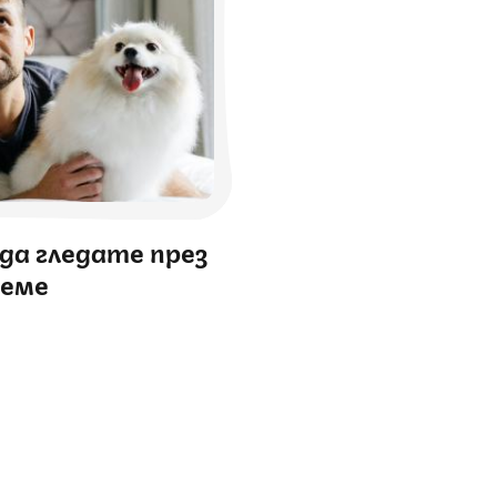
 да гледате през
реме