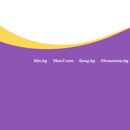
Abv.bg
Vbox7.com
Gong.bg
Ohnamama.bg