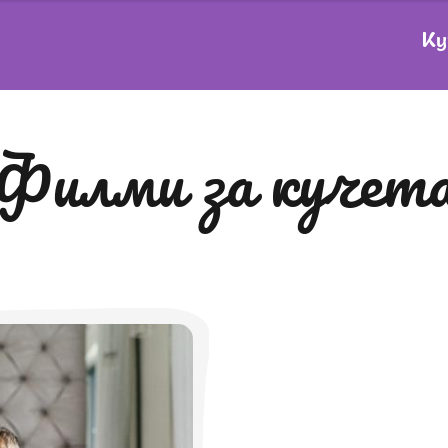
Ку
филми за кучет