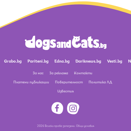
Grabo.bg
Pariteni.bg
Edna.bg
Dariknews.bg
Vesti.bg
N
За нас
За реклама
Контакти
Платени публикации
Поверителност
Политика ЛД
Известия
2026 Всички права запазени.
Общи условия