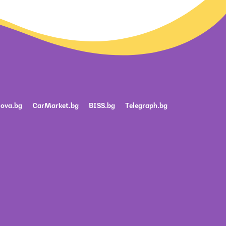
ova.bg
CarMarket.bg
BISS.bg
Telegraph.bg