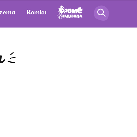
чета
Котки
а