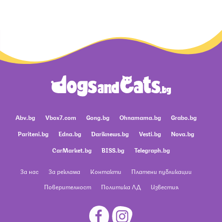
Abv.bg
Vbox7.com
Gong.bg
Ohnamama.bg
Grabo.bg
Pariteni.bg
Edna.bg
Dariknews.bg
Vesti.bg
Nova.bg
CarMarket.bg
BISS.bg
Telegraph.bg
За нас
За реклама
Контакти
Платени публикации
Поверителност
Политика ЛД
Известия