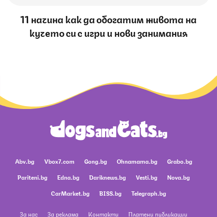
11 начина как да обогатим живота на
кучето си с игри и нови занимания
Abv.bg
Vbox7.com
Gong.bg
Ohnamama.bg
Grabo.bg
Pariteni.bg
Edna.bg
Dariknews.bg
Vesti.bg
Nova.bg
CarMarket.bg
BISS.bg
Telegraph.bg
За нас
За реклама
Контакти
Платени публикации