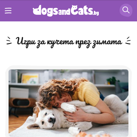
игри за кучета през зимата