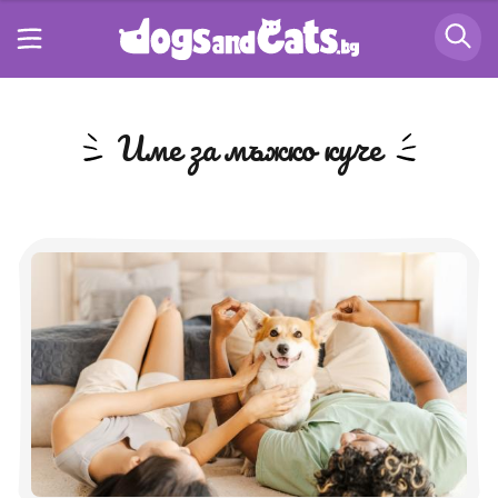
име за мъжко куче