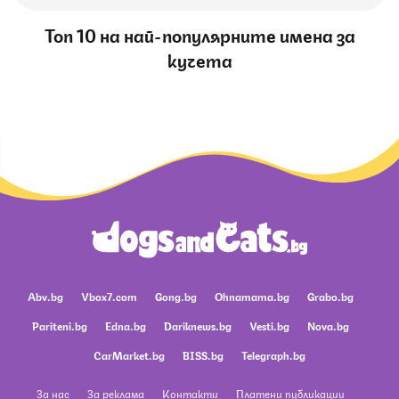
Топ 10 на най-популярните имена за
кучета
Abv.bg
Vbox7.com
Gong.bg
Ohnamama.bg
Grabo.bg
Pariteni.bg
Edna.bg
Dariknews.bg
Vesti.bg
Nova.bg
CarMarket.bg
BISS.bg
Telegraph.bg
За нас
За реклама
Контакти
Платени публикации