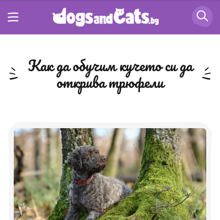
как да обучим кучето си да
открива трюфели