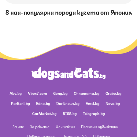
8 най-популярни породи кучета от Япония
Abv.bg
Vbox7.com
Gong.bg
Ohnamama.bg
Grabo.bg
Pariteni.bg
Edna.bg
Dariknews.bg
Vesti.bg
Nova.bg
CarMarket.bg
BISS.bg
Telegraph.bg
За нас
За реклама
Контакти
Платени публикации
Поверителност
Политика ЛД
Известия