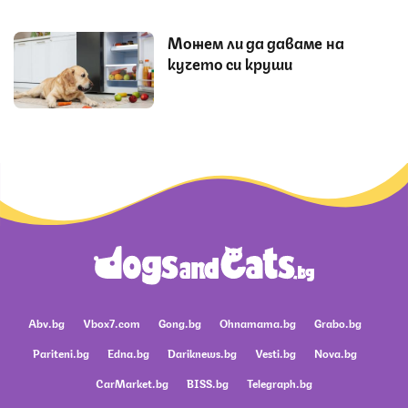
Можем ли да даваме на
кучето си круши
Abv.bg
Vbox7.com
Gong.bg
Ohnamama.bg
Grabo.bg
Pariteni.bg
Edna.bg
Dariknews.bg
Vesti.bg
Nova.bg
CarMarket.bg
BISS.bg
Telegraph.bg