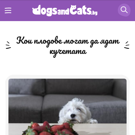
кои плодове могат да ядат
кучетата