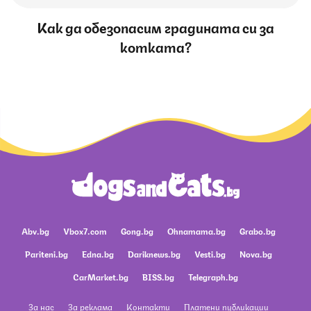
Как да обезопасим градината си за
котката?
Abv.bg
Vbox7.com
Gong.bg
Ohnamama.bg
Grabo.bg
Pariteni.bg
Edna.bg
Dariknews.bg
Vesti.bg
Nova.bg
CarMarket.bg
BISS.bg
Telegraph.bg
За нас
За реклама
Контакти
Платени публикации