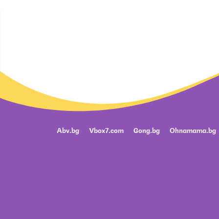
Abv.bg
Vbox7.com
Gong.bg
Ohnamama.bg