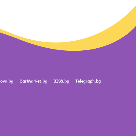
ova.bg
CarMarket.bg
BISS.bg
Telegraph.bg