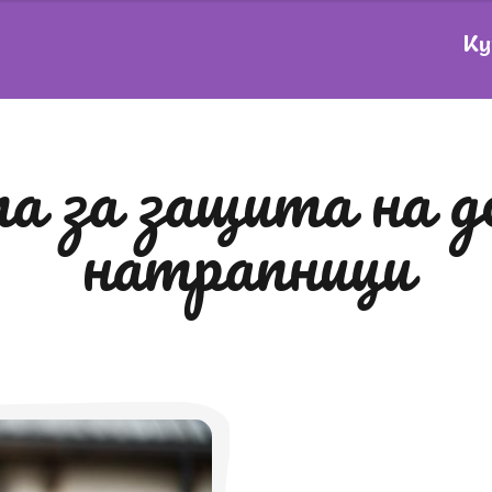
Ку
натрапници