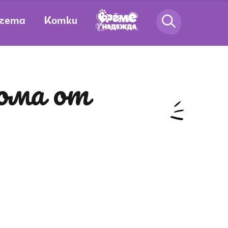
чета
Котки