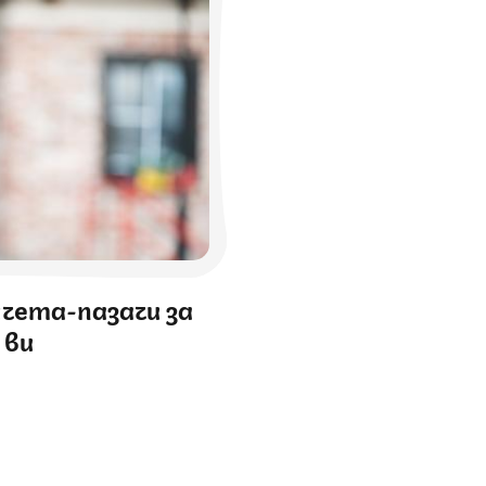
учета-пазачи за
 ви