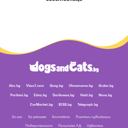
Abv.bg
Vbox7.com
Gong.bg
Ohnamama.bg
Grabo.bg
Pariteni.bg
Edna.bg
Dariknews.bg
Vesti.bg
Nova.bg
CarMarket.bg
BISS.bg
Telegraph.bg
За нас
За реклама
Контакти
Платени публикации
Поверителност
Политика ЛД
Известия