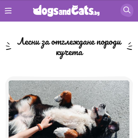
лесни за отглеждане породи
кучета