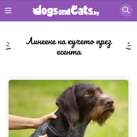
линеене на кучето през
есента