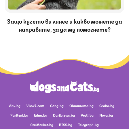
Защо кучето ви линее и какво можете да
направите, за да му помогнете?
Abv.bg
Vbox7.com
Gong.bg
Ohnamama.bg
Grabo.bg
Pariteni.bg
Edna.bg
Dariknews.bg
Vesti.bg
Nova.bg
CarMarket.bg
BISS.bg
Telegraph.bg