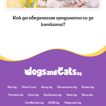
Как да обезопасим градината си за
котката?
Abv.bg
Vbox7.com
Gong.bg
Ohnamama.bg
Grabo.bg
Pariteni.bg
Edna.bg
Dariknews.bg
Vesti.bg
Nova.bg
CarMarket.bg
BISS.bg
Telegraph.bg