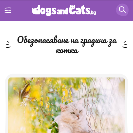
обезопасяване на градина за
котка