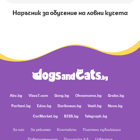
Наръчник за обучение на ловни кучета
Abv.bg
Vbox7.com
Gong.bg
Ohnamama.bg
Grabo.bg
Pariteni.bg
Edna.bg
Dariknews.bg
Vesti.bg
Nova.bg
CarMarket.bg
BISS.bg
Telegraph.bg
За нас
За реклама
Контакти
Платени публикации
Поверителност
Политика ЛД
Известия