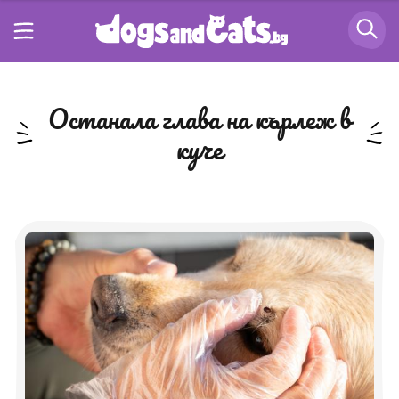
останала глава на кърлеж в
куче