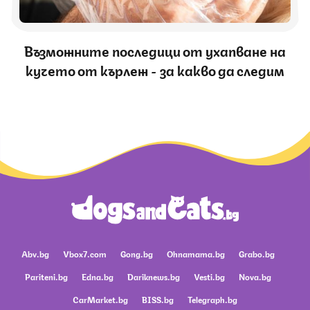
Възможните последици от ухапване на
кучето от кърлеж - за какво да следим
Abv.bg
Vbox7.com
Gong.bg
Ohnamama.bg
Grabo.bg
Pariteni.bg
Edna.bg
Dariknews.bg
Vesti.bg
Nova.bg
CarMarket.bg
BISS.bg
Telegraph.bg