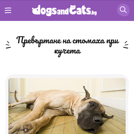
превъртане на стомаха при
кучета