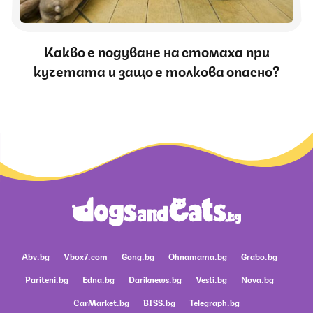
Какво е подуване на стомаха при
кучетата и защо е толкова опасно?
Abv.bg
Vbox7.com
Gong.bg
Ohnamama.bg
Grabo.bg
Pariteni.bg
Edna.bg
Dariknews.bg
Vesti.bg
Nova.bg
CarMarket.bg
BISS.bg
Telegraph.bg