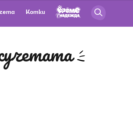
чета
Котки
и кучетата