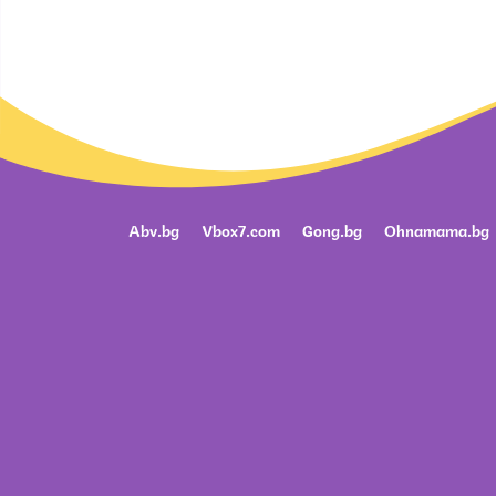
Abv.bg
Vbox7.com
Gong.bg
Ohnamama.bg