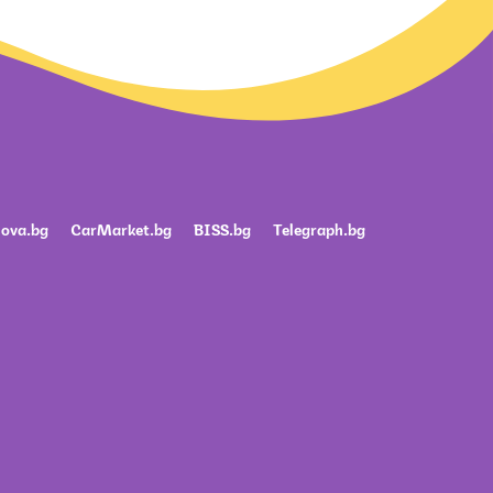
ova.bg
CarMarket.bg
BISS.bg
Telegraph.bg