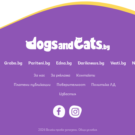
Grabo.bg
Pariteni.bg
Edna.bg
Dariknews.bg
Vesti.bg
N
За нас
За реклама
Контакти
Платени публикации
Поверителност
Политика ЛД
Известия
2026 Всички права запазени.
Общи условия