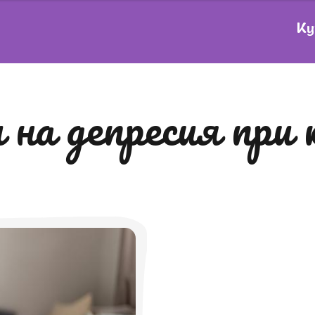
Ку
и на депресия пр