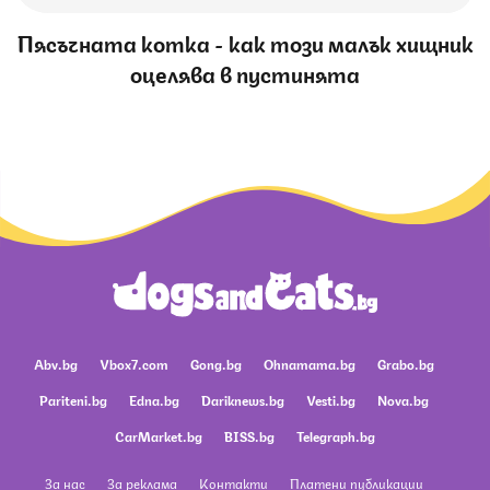
Пясъчната котка - как този малък хищник
оцелява в пустинята
Abv.bg
Vbox7.com
Gong.bg
Ohnamama.bg
Grabo.bg
Pariteni.bg
Edna.bg
Dariknews.bg
Vesti.bg
Nova.bg
CarMarket.bg
BISS.bg
Telegraph.bg
За нас
За реклама
Контакти
Платени публикации