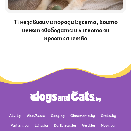
11 независими породи кучета, които
ценят свободата и личното си
пространство
Abv.bg
Vbox7.com
Gong.bg
Ohnamama.bg
Grabo.bg
Pariteni.bg
Edna.bg
Dariknews.bg
Vesti.bg
Nova.bg