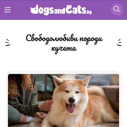
свободолюбиви породи
кучета