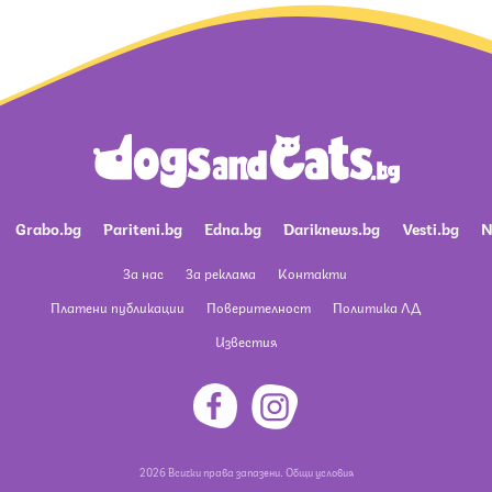
Grabo.bg
Pariteni.bg
Edna.bg
Dariknews.bg
Vesti.bg
N
За нас
За реклама
Контакти
Платени публикации
Поверителност
Политика ЛД
Известия
2026 Всички права запазени.
Общи условия