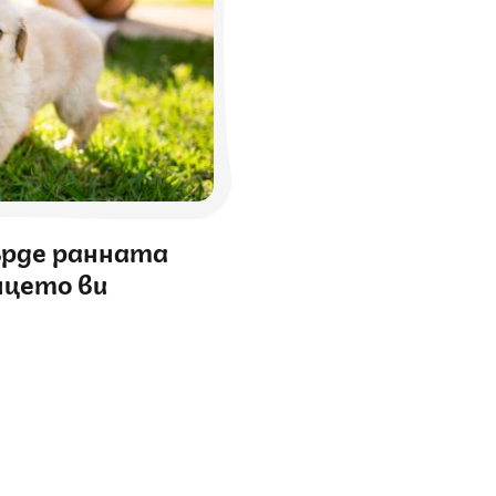
ърде ранната
нцето ви