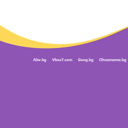
Abv.bg
Vbox7.com
Gong.bg
Ohnamama.bg