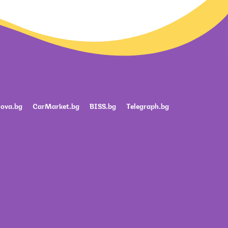
ova.bg
CarMarket.bg
BISS.bg
Telegraph.bg