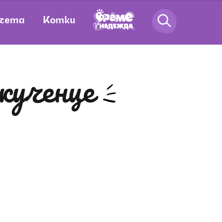
чета
Котки
 кученце