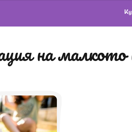
Ку
нация на малкото