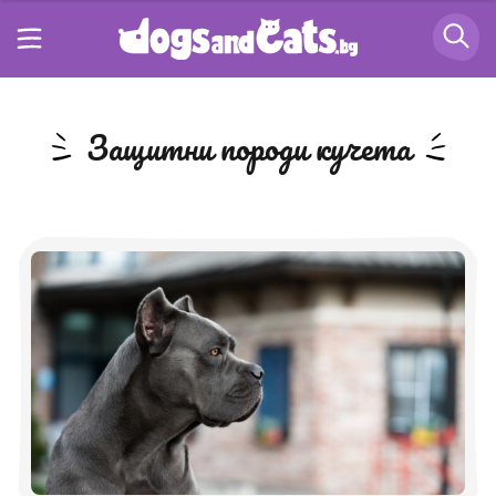
защитни породи кучета