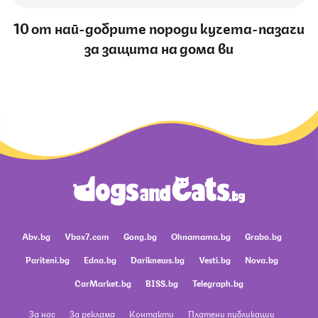
10 от най-добрите породи кучета-пазачи
за защита на дома ви
Abv.bg
Vbox7.com
Gong.bg
Ohnamama.bg
Grabo.bg
Pariteni.bg
Edna.bg
Dariknews.bg
Vesti.bg
Nova.bg
CarMarket.bg
BISS.bg
Telegraph.bg
За нас
За реклама
Контакти
Платени публикации