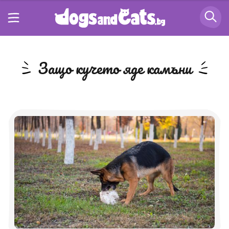
защо кучето яде камъни