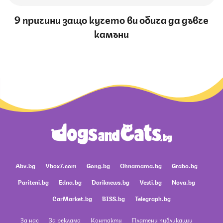
9 причини защо кучето ви обича да дъвче
камъни
Abv.bg
Vbox7.com
Gong.bg
Ohnamama.bg
Grabo.bg
Pariteni.bg
Edna.bg
Dariknews.bg
Vesti.bg
Nova.bg
CarMarket.bg
BISS.bg
Telegraph.bg
За нас
За реклама
Контакти
Платени публикации