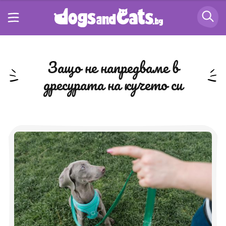
защо не напредваме в
дресурата на кучето си