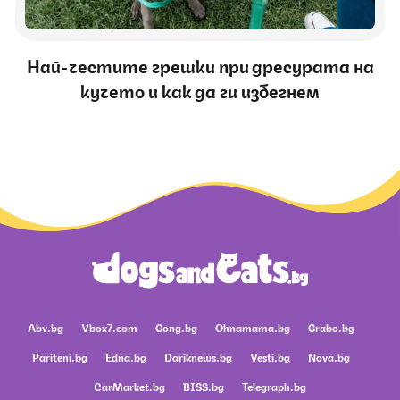
Най-честите грешки при дресурата на
кучето и как да ги избегнем
Abv.bg
Vbox7.com
Gong.bg
Ohnamama.bg
Grabo.bg
Pariteni.bg
Edna.bg
Dariknews.bg
Vesti.bg
Nova.bg
CarMarket.bg
BISS.bg
Telegraph.bg