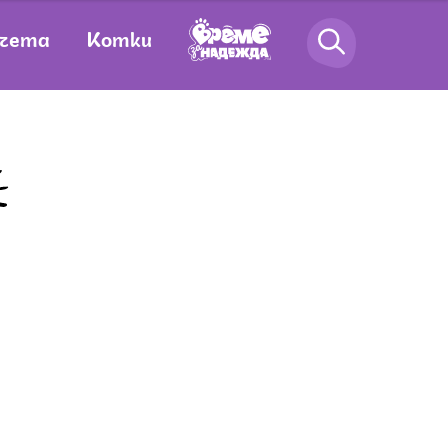
чета
Котки