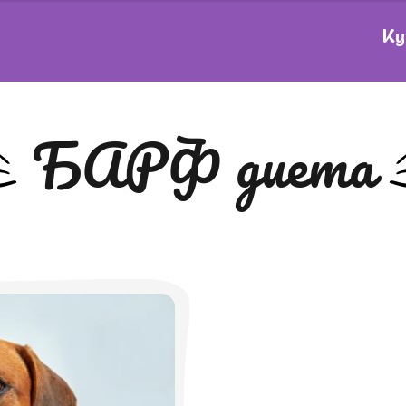
Ку
БАРФ диета