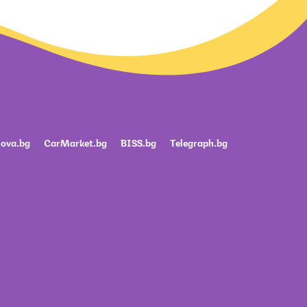
ova.bg
CarMarket.bg
BISS.bg
Telegraph.bg