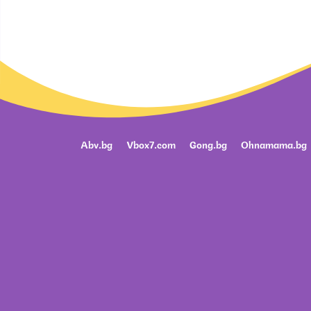
Abv.bg
Vbox7.com
Gong.bg
Ohnamama.bg