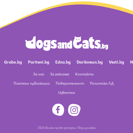
Grabo.bg
Pariteni.bg
Edna.bg
Dariknews.bg
Vesti.bg
N
За нас
За реклама
Контакти
Платени публикации
Поверителност
Политика ЛД
Известия
2026 Всички права запазени.
Общи условия