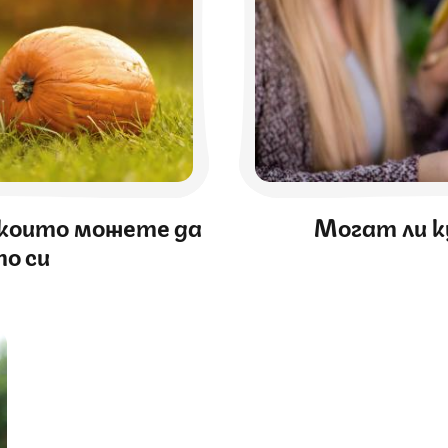
, които можете да
Могат ли к
то си