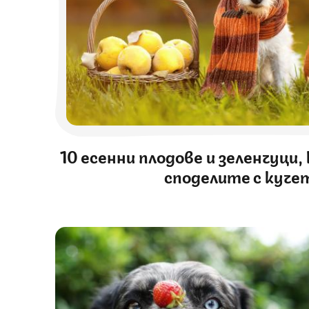
10 eсенни плодове и зеленчуци
споделите с куче