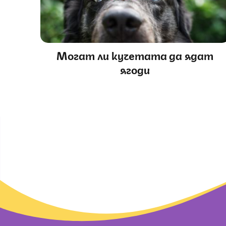
Могат ли кучетата да ядат
ягоди