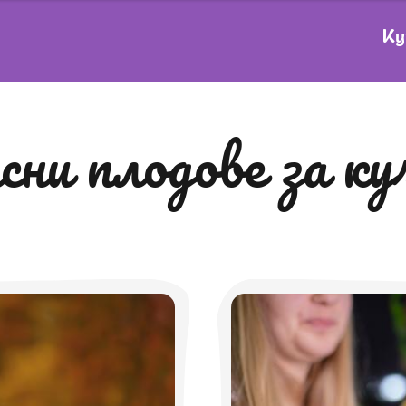
Ку
асни плодове за 