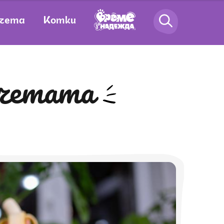
чета
Котки
кучетата