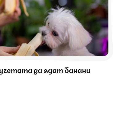
учетата да ядат банани