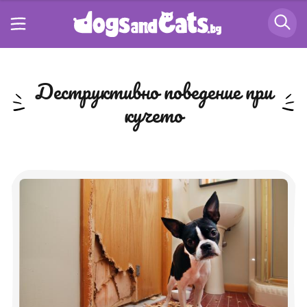
деструктивно поведение при
кучето