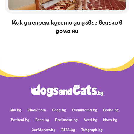
Как да спрем кучето да дъвче всичко в
дома ни
Abv.bg
Vbox7.com
Gong.bg
Ohnamama.bg
Grabo.bg
Pariteni.bg
Edna.bg
Dariknews.bg
Vesti.bg
Nova.bg
CarMarket.bg
BISS.bg
Telegraph.bg