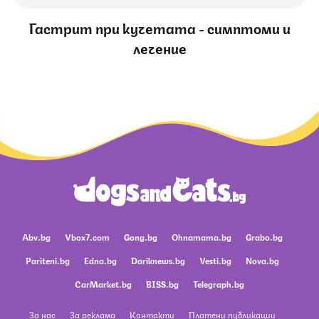
Гастрит при кучетата - симптоми и
лечение
Abv.bg
Vbox7.com
Gong.bg
Ohnamama.bg
Grabo.bg
Pariteni.bg
Edna.bg
Dariknews.bg
Vesti.bg
Nova.bg
CarMarket.bg
BISS.bg
Telegraph.bg
За нас
За реклама
Контакти
Платени публикации