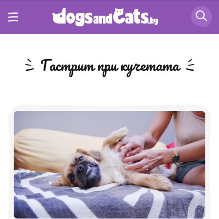
гастрит при кучетата