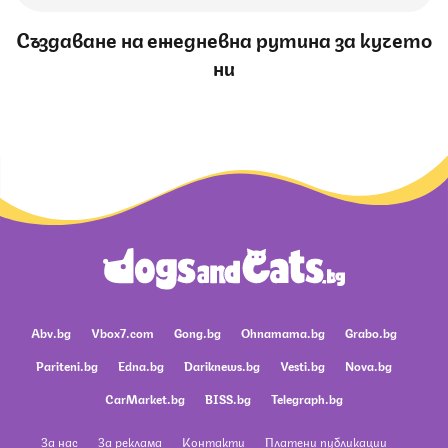
Създаване на ежедневна рутина за кучето
ни
Abv.bg
Vbox7.com
Gong.bg
Ohnamama.bg
Grabo.bg
Pariteni.bg
Edna.bg
Dariknews.bg
Vesti.bg
Nova.bg
CarMarket.bg
BISS.bg
Telegraph.bg
За нас
За реклама
Контакти
Платени публикации