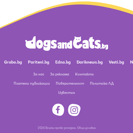
Grabo.bg
Pariteni.bg
Edna.bg
Dariknews.bg
Vesti.bg
N
За нас
За реклама
Контакти
Платени публикации
Поверителност
Политика ЛД
Известия
2026 Всички права запазени.
Общи условия