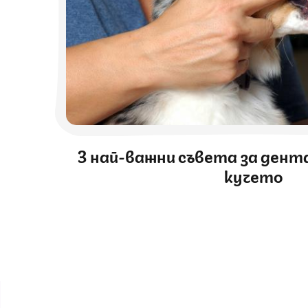
3 най-важни съвета за дент
кучето