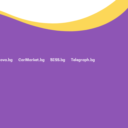
ova.bg
CarMarket.bg
BISS.bg
Telegraph.bg