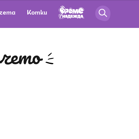
чета
Котки
учето