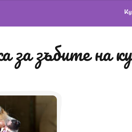
Ку
жа за зъбите на к