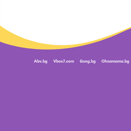
Abv.bg
Vbox7.com
Gong.bg
Ohnamama.bg