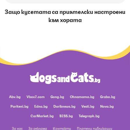
Защо кучетата са приятелски настроени
към хората
Abv.bg
Vbox7.com
Gong.bg
Ohnamama.bg
Grabo.bg
Pariteni.bg
Edna.bg
Dariknews.bg
Vesti.bg
Nova.bg
CarMarket.bg
BISS.bg
Telegraph.bg
За нас
За реклама
Контакти
Платени публикации