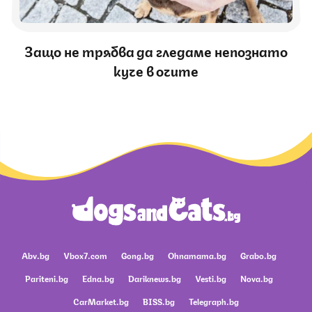
Защо не трябва да гледаме непознато
куче в очите
Abv.bg
Vbox7.com
Gong.bg
Ohnamama.bg
Grabo.bg
Pariteni.bg
Edna.bg
Dariknews.bg
Vesti.bg
Nova.bg
CarMarket.bg
BISS.bg
Telegraph.bg