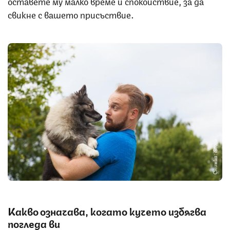
оставете му малко време и спокойствие, за да
свикне с вашето присъствие.
Снимка: iStock
Какво означава, когато кучето избягва
погледа ви