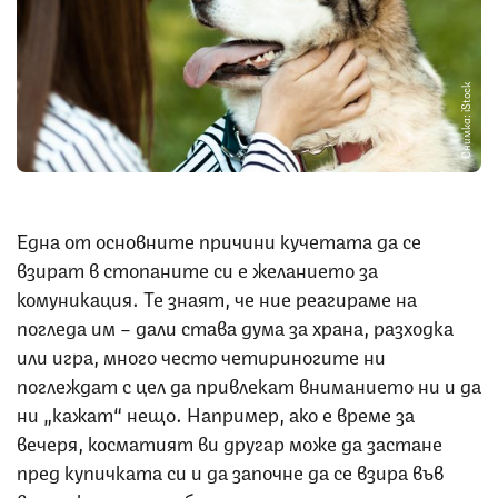
Снимка: iStock
Една от основните причини кучетата да се
взират в стопаните си е желанието за
комуникация. Те знаят, че ние реагираме на
погледа им – дали става дума за храна, разходка
или игра, много често четириногите ни
поглеждат с цел да привлекат вниманието ни и да
ни „кажат“ нещо. Например, ако е време за
вечеря, косматият ви другар може да застане
пред купичката си и да започне да се взира във