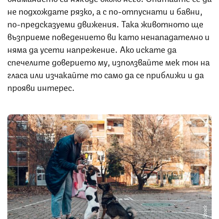
не подхождате рязко, а с по-отпуснати и бавни,
по-предсказуеми движения. Така животното ще
възприеме поведението ви като ненападателно и
няма да усети напрежение. Ако искате да
спечелите доверието му, използвайте мек тон на
гласа или изчакайте то само да се приближи и да
прояви интерес.