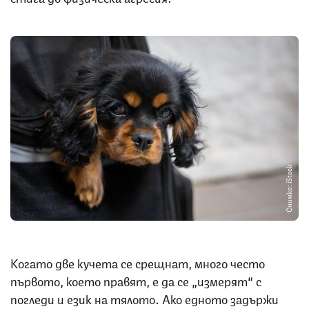
Снимка: iStock
Когато две кучета се срещнат, много често
първото, което правят, е да се „измерят“ с
погледи и език на тялото. Ако едното задържи