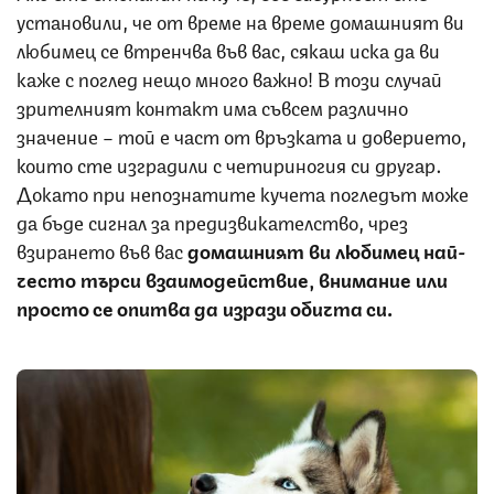
установили, че от време на време домашният ви
любимец се втренчва във вас, сякаш иска да ви
каже с поглед нещо много важно! В този случай
зрителният контакт има съвсем различно
значение – той е част от връзката и доверието,
които сте изградили с четириногия си другар.
Докато при непознатите кучета погледът може
да бъде сигнал за предизвикателство, чрез
взирането във вас
домашният ви любимец най-
често търси взаимодействие, внимание или
просто се опитва да изрази обичта си.