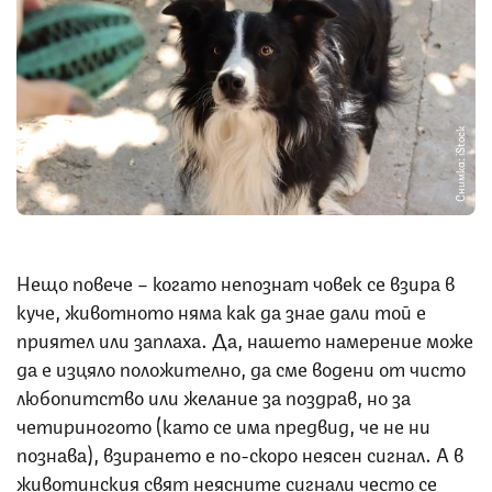
Снимка: iStock
Нещо повече – когато непознат човек се взира в
куче, животното няма как да знае дали той е
приятел или заплаха. Да, нашето намерение може
да е изцяло положително, да сме водени от чисто
любопитство или желание за поздрав, но за
четириногото (като се има предвид, че не ни
познава), взирането е по-скоро неясен сигнал. А в
животинския свят неясните сигнали често се