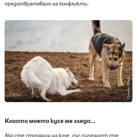
предотвратяване на конфликти.
Снимка: iStock
Когато моето куче ме гледа
…
Ако сте стопанин на куче, със сигурност сте