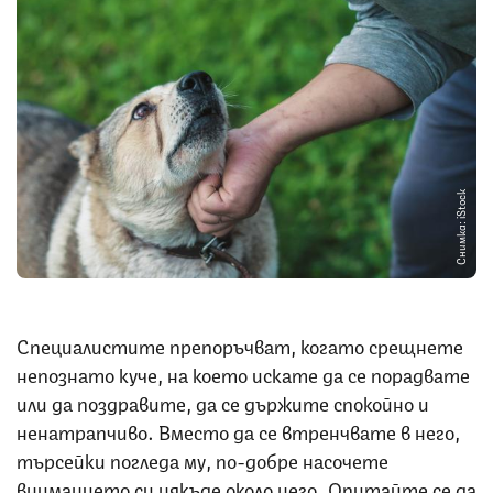
Снимка: iStock
Специалистите препоръчват, когато срещнете
непознато куче, на което искате да се порадвате
или да поздравите, да се държите спокойно и
ненатрапчиво. Вместо да се втренчвате в него,
търсейки погледа му, по-добре насочете
вниманието си някъде около него. Опитайте се да