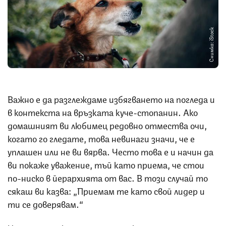
Снимка: iStock
Важно е да разглеждаме избягването на погледа и
в контекста на връзката куче-стопанин. Ако
домашният ви любимец редовно отмества очи,
когато го гледате, това невинаги значи, че е
уплашен или не ви вярва. Често това е и начин да
ви покаже уважение, тъй като приема, че стои
по-ниско в йерархията от вас. В този случай то
сякаш ви казва: „Приемам те като свой лидер и
ти се доверявам.“