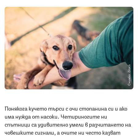
Снимка: iStock
Понякога кучето търси с очи стопанина си и ако
има нужда от насоки. Четириногите ни
спътници са удивително умели в разчитането на
човешките сигнали, а очите ни често казват