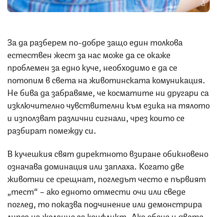
За да разберем по-добре защо един толкова
естествен жест за нас може да се окаже
проблемен за едно куче, необходимо е да се
потопим в света на животинската комуникация.
Не бива да забравяме, че косматите ни другари са
изключително чувствителни към езика на тялото
и използват различни сигнали, чрез които се
разбират помежду си.
В кучешкия свят директното взиране обикновено
означава доминация или заплаха. Когато две
животни се срещнат, погледът често е първият
„тест“ – ако едното отмести очи или сведе
поглед, то показва подчинение или демонстрира
липса на желание за конфликт. Ако обаче и двете