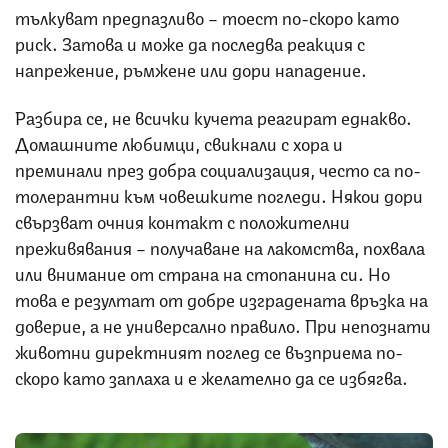
тълкуват предпазливо – тоест по-скоро като
риск. Затова и може да последва реакция с
напрежение, ръмжене или дори нападение.
Разбира се, не всички кучета реагират еднакво.
Домашните любимци, свикнали с хора и
преминали през добра социализация, често са по-
толерантни към човешките погледи. Някои дори
свързват очния контакт с положителни
преживявания – получаване на лакомства, похвала
или внимание от страна на стопанина си. Но
това е резултат от добре изградената връзка на
доверие, а не универсално правило. При непознати
животни директният поглед се възприема по-
скоро като заплаха и е желателно да се избягва.