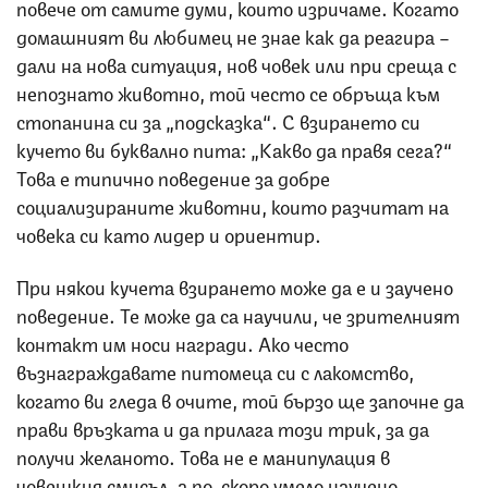
повече от самите думи, които изричаме. Когато
домашният ви любимец не знае как да реагира –
дали на нова ситуация, нов човек или при среща с
непознато животно, той често се обръща към
стопанина си за „подсказка“. С взирането си
кучето ви буквално пита: „Какво да правя сега?“
Това е типично поведение за добре
социализираните животни, които разчитат на
човека си като лидер и ориентир.
При някои кучета взирането може да е и заучено
поведение. Те може да са научили, че зрителният
контакт им носи награди. Ако често
възнаграждавате питомеца си с лакомство,
когато ви гледа в очите, той бързо ще започне да
прави връзката и да прилага този трик, за да
получи желаното. Това не е манипулация в
човешкия смисъл, а по-скоро умело научено