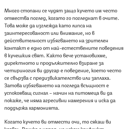
Много стопани се чудят защо кучето им често
отмества поглед, когато го погледнат в очите.
Това може да изглежда като липса на
заинтересованост или внимание, но в
действителност избягването на зрителен
контакт е едно от най-естествените поведения
в кучешкия свят. Както вече установихме,
директното и продължително взиране за
четириногия ви другар е поведение, което често
се свързва с предизвикателство или заплаха.
Затова избягването на погледа всъщност е
успокояващ сигнал – начин на питомеца ви да
покаже, че няма агресивни намерения и иска да
поддържа хармонията.
Когато кучето ви отмести очи, то сякаш ви
казва: „Всичко е наред, не искам конфликт,