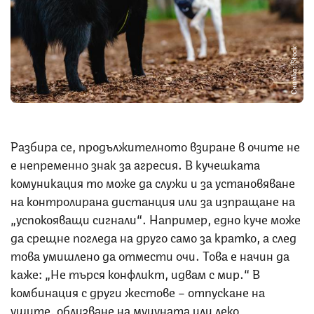
Снимка: iStock
Разбира се, продължителното взиране в очите не
е непременно знак за агресия. В кучешката
комуникация то може да служи и за установяване
на контролирана дистанция или за изпращане на
„успокояващи сигнали“. Например, едно куче може
да срещне погледа на друго само за кратко, а след
това умишлено да отмести очи. Това е начин да
каже: „Не търся конфликт, идвам с мир.“ В
комбинация с други жестове – отпускане на
ушите, облизване на муцуната или леко