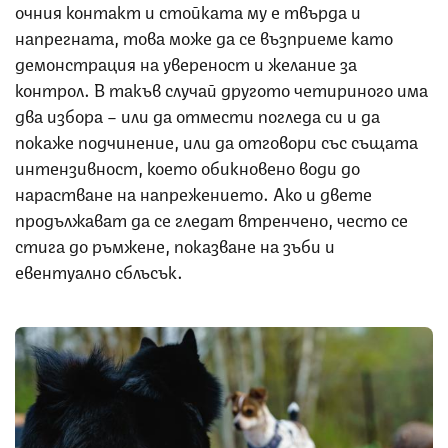
очния контакт и стойката му е твърда и
напрегната, това може да се възприеме като
демонстрация на увереност и желание за
контрол. В такъв случай другото четириного има
два избора – или да отмести погледа си и да
покаже подчинение, или да отговори със същата
интензивност, което обикновено води до
нарастване на напрежението. Ако и двете
продължават да се гледат втренчено, често се
стига до ръмжене, показване на зъби и
евентуално сблъсък.