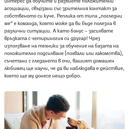
асоциации, свързани със зрителния контакт за
собственото си куче. Реплика от типа „погледни
ме“ е команда, която може да ви бъде полезна в
различни ситуации. А като бонус – засилвате
връзката с четириногия си другар! Чрез
използване на техники за обучение на базата на
положително подсилване (похвали или лакомства),
съчетани с гледането в очи, вашият домашен
любимец ще научи, че да ви наблюдава е действие,
което ще му донесе нещо добро.