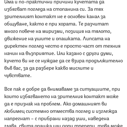
Има и по-практични причини кучетата да
избягват погледа на стопанина си. За тях
зрителният контакт не е основен канал за
общуване, както е при хората. Те разчитат
много повече на миризми, позиция на тялото,
движение на ушите и опашката. Липсата на
директен поглед често е просто част от техния
начин на възприятие. Или казано с други думи,
кучето ви не се нуждае да се взира продължително
във вас, за да разбере какво мислите и
чувствате.
Все пак е добре да внимаваме за ситуациите, при
които избягването на зрителния контакт може
да е признак на проблем. Ако домашният ви
любимец системно отмества поглед и изглежда
напрегнат – с прибрани назад уши, наведена
глава, свита опашка или дори трепери, това може