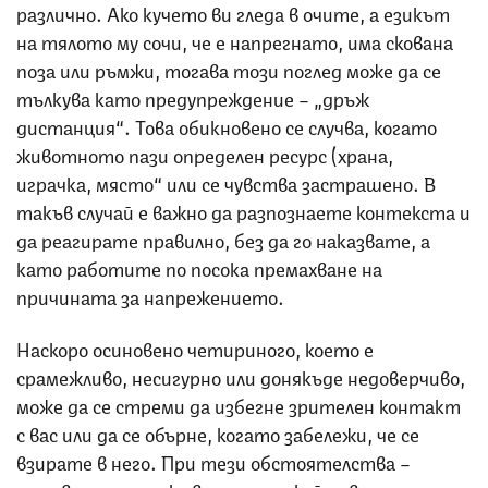
различно. Ако кучето ви гледа в очите, а езикът
на тялото му сочи, че е напрегнато, има скована
поза или ръмжи, тогава този поглед може да се
тълкува като предупреждение – „дръж
дистанция“. Това обикновено се случва, когато
животното пази определен ресурс (храна,
играчка, място“ или се чувства застрашено. В
такъв случай е важно да разпознаете контекста и
да реагирате правилно, без да го наказвате, а
като работите по посока премахване на
причината за напрежението.
Наскоро осиновено четириного, което е
срамежливо, несигурно или донякъде недоверчиво,
може да се стреми да избегне зрителен контакт
с вас или да се обърне, когато забележи, че се
взирате в него. При тези обстоятелства –