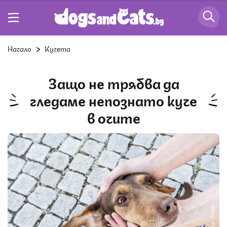
Начало
Кучета
Защо не трябва да
гледаме непознато куче
в очите
Снимка: iStock