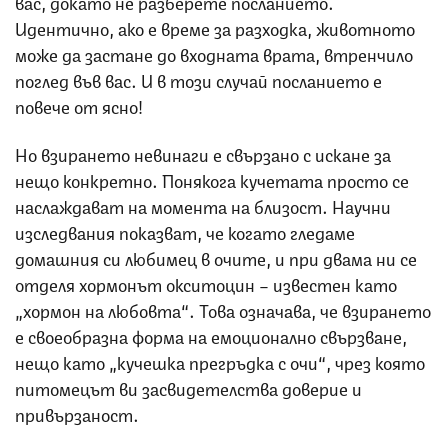
вас, докато не разберете посланието.
Идентично, ако е време за разходка, животното
може да застане до входната врата, втренчило
поглед във вас. И в този случай посланието е
повече от ясно!
Но взирането невинаги е свързано с искане за
нещо конкретно. Понякога кучетата просто се
наслаждават на момента на близост. Научни
изследвания показват, че когато гледаме
домашния си любимец в очите, и при двама ни се
отделя хормонът окситоцин – известен като
„хормон на любовта“. Това означава, че взирането
е своеобразна форма на емоционално свързване,
нещо като „кучешка прегръдка с очи“, чрез която
питомецът ви засвидетелства доверие и
привързаност.