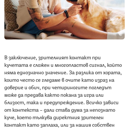
Снимка: iStock
В заключение, зрителният контакт при
кучетата е сложен и многопластов сигнал, който
няма еднозначно значение. За разлика от хората,
които често се гледаме в очите като израз на
доверие и обич, при четириногите погледът
може да предава както покана за игра или
близост, така и предупреждение. Всичко зависи
от контекста – дали става дума за непознато
куче, което тълкува директния зрителен
контакт като заплаха, или за нашия собствен