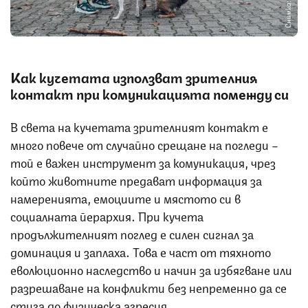
Снимка: iStock
Как кучетата използват зрителния
контакт при комуникацията помежду си
В света на кучетата зрителният контакт е
много повече от случайно срещане на погледи –
той е важен инструмент за комуникация, чрез
който животните предават информация за
намеренията, емоциите и мястото си в
социалната йерархия. При кучета
продължителният поглед е силен сигнал за
доминация и заплаха. Това е част от тяхното
еволюционно наследство и начин за избягване или
разрешаване на конфликти без непременно да се
стига до физическа агресия.