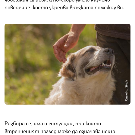
поведение, което укрепва връзката помежду ви.
Снимка: iStock
Разбира се, има и ситуации, при които
втренченият поглед може да означава нещо