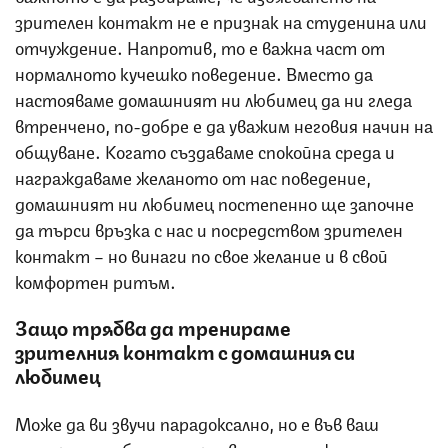
зрителен контакт не е признак на студенина или
отчуждение. Напротив, то е важна част от
нормалното кучешко поведение. Вместо да
настояваме домашният ни любимец да ни гледа
втренчено, по-добре е да уважим неговия начин на
общуване. Когато създаваме спокойна среда и
награждаваме желаното от нас поведение,
домашният ни любимец постепенно ще започне
да търси връзка с нас и посредством зрителен
контакт – но винаги по свое желание и в свой
комфортен ритъм.
Защо трябва да тренираме
зрителния контакт с домашния си
любимец
Може да ви звучи парадоксално, но е във ваш
интерес да обучите и развиете положителни