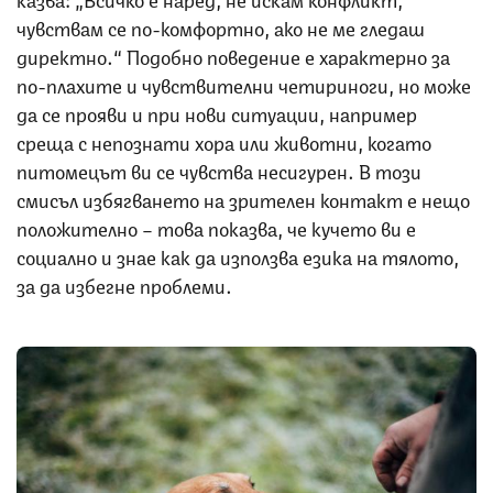
чувствам се по-комфортно, ако не ме гледаш
директно.“ Подобно поведение е характерно за
по-плахите и чувствителни четириноги, но може
да се прояви и при нови ситуации, например
среща с непознати хора или животни, когато
питомецът ви се чувства несигурен. В този
смисъл избягването на зрителен контакт е нещо
положително – това показва, че кучето ви е
социално и знае как да използва езика на тялото,
за да избегне проблеми.