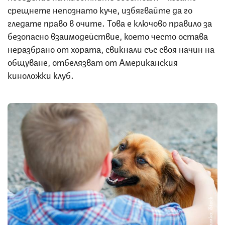
срещнете непознато куче, избягвайте да го
гледате право в очите. Това е ключово правило за
безопасно взаимодействие, което често остава
неразбрано от хората, свикнали със своя начин на
общуване, отбелязват от Американския
киноложки клуб.
Снимка: iStock