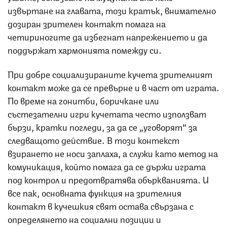
извъртане на главата, този кратък, внимателно
дозиран зрителен контакт помага на
четириногите да избегнат напрежението и да
поддържат хармонията помежду си.
При добре социализираните кучета зрителният
контакт може да се превърне и в част от играта.
По време на гонитби, боричкане или
състезателни игри кучетата често използват
бързи, кратки погледи, за да се „уговорят“ за
следващото действие. В този контекст
взирането не носи заплаха, а служи като метод на
комуникация, който помага да се държи играта
под контрол и предотвратява объркванията. И
все пак, основната функция на зрителния
контакт в кучешкия свят остава свързана с
определянето на социални позиции и