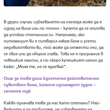
В други случаи избягването на погледа може да е
израз на вина или по-точно – кучето да се опитва
да успокои стопанина си. Например, ако
питомецът ви е сътворил някоя беля и усети
недоволството ви, той може да отмести очи, да
се свие или да обърне глава. Това не е признание в
човешкия смисъл, а по-скоро кучешкият начин да
каже: „Моля те, не се ядосвай“.
Още за това дали кучетата действително
чувстват вина, когато изглеждат гузно –
четете тук
Какво означава това за нас като стопани? Най-
важното е да разбираме, че избягването на