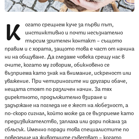
К
огато срещнем куче за първи път,
инстинктивно и почти несъзнателно
търсим зрителен контакт – същото
правим и с хората, защото това е част от начина
ни на общуване. Да гледаме човека срещу нас в
очите, когато му говорим, обикновено се
възприема като знак на внимание, искреност или
уважение. При четириногите ни другари обаче,
нещата стоят по различен начин. За тях
директното, продължително взиране и
задържане на погледа не е жест на любезност, а
по-скоро сигнал, който може да се възприеме като
предизвикателство, заплаха или дори покана за
сблъсък. Именно поради това специалистите по
поведение на животните съветват – когато