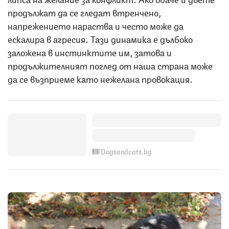
продължат да се гледат втренчено,
напрежението нараства и често може да
ескалира в агресия. Тази динамика е дълбоко
заложена в инстинктите им, затова и
продължителният поглед от наша страна може
да се възприеме като нежелана провокация.
Dogsandcats.bg