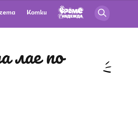
чета
Котки