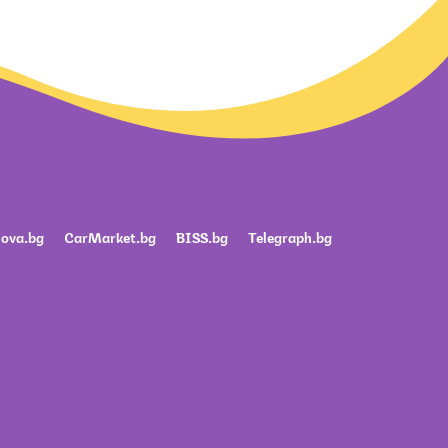
ova.bg
CarMarket.bg
BISS.bg
Telegraph.bg