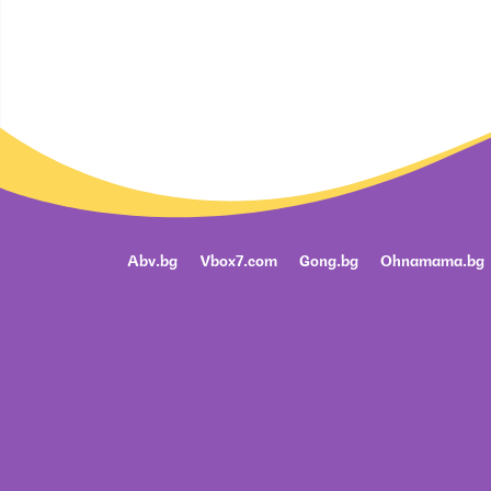
Abv.bg
Vbox7.com
Gong.bg
Ohnamama.bg