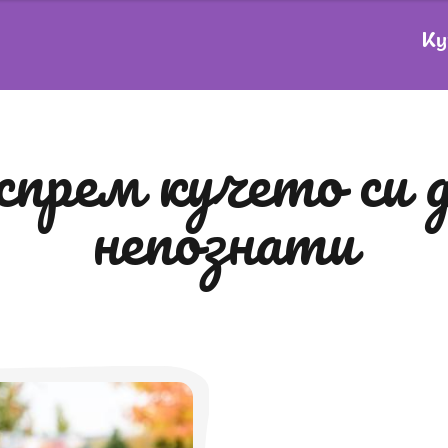
Ку
непознати