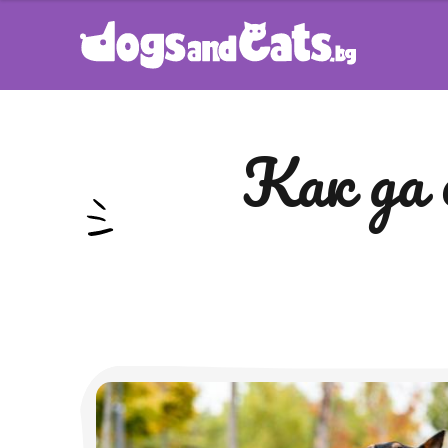
как да спрем кучето си да лае по