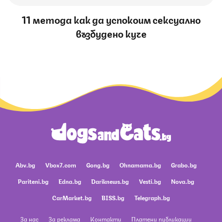
11 метода как да успокоим сексуално
възбудено куче
Abv.bg
Vbox7.com
Gong.bg
Ohnamama.bg
Grabo.bg
Pariteni.bg
Edna.bg
Dariknews.bg
Vesti.bg
Nova.bg
CarMarket.bg
BISS.bg
Telegraph.bg
За нас
За реклама
Контакти
Платени публикации