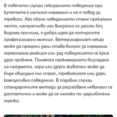
В повечето случаи сексуалното поведение при
кучетата е напълно нормално и не е повод за
тревога. Ако обаче поведението стане прекалено
често, натрапчиво или внезапно се засили без
видима причина, е добра идея да потърсите
професионално мнение. Ветеринарният лекар
може да прецени дали става въпрос за нормална
хормонална реакция или зад поведението се крие
друг проблем. Понякога прекомерното възсядане
на предмети, хора или други животни може да
бъде свързано със стрес, тревожност или дори
компулсивно поведение. В подобни случаи
стандартните методи за разсейване невинаги са
достатъчни и може да се наложи по-задълбочена
оценка.