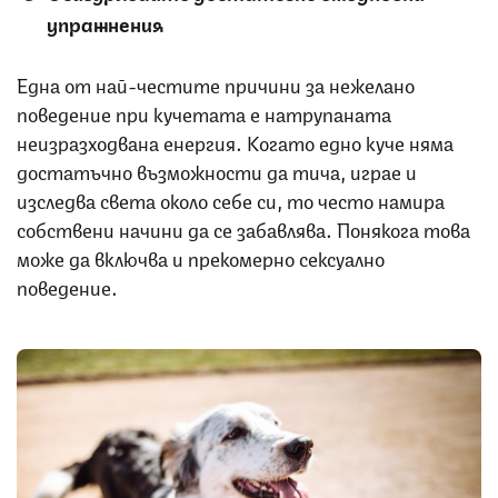
упражнения
Една от най-честите причини за нежелано
поведение при кучетата е натрупаната
неизразходвана енергия. Когато едно куче няма
достатъчно възможности да тича, играе и
изследва света около себе си, то често намира
собствени начини да се забавлява. Понякога това
може да включва и прекомерно сексуално
поведение.