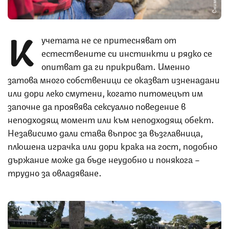
К
учетата не се притесняват от
естествените си инстинкти и рядко се
опитват да ги прикриват. Именно
затова много собственици се оказват изненадани
или дори леко смутени, когато питомецът им
започне да проявява сексуално поведение в
неподходящ момент или към неподходящ обект.
Независимо дали става въпрос за възглавница,
плюшена играчка или дори крака на гост, подобно
държание може да бъде неудобно и понякога –
трудно за овладяване.