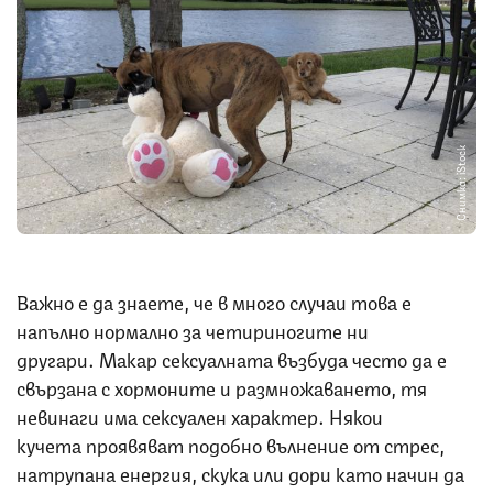
Снимка: iStock
Важно е да знаете, че в много случаи това е
напълно нормално за четириногите ни
другари. Макар сексуалната възбуда често да е
свързана с хормоните и размножаването, тя
невинаги има сексуален характер. Някои
кучета проявяват подобно вълнение от стрес,
натрупана енергия, скука или дори като начин да