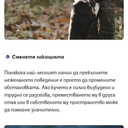
Снимка: iStock
Сменете локацията
Понякога най-лесният начин да прекъснете
нежеланото поведение е просто да промените
обстановката. Ако кучето е силно възбудено и
трудно се разсейва, преместването му в друга
стая или в собственото му пространство може
да помогне значително.