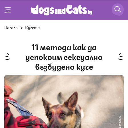
Начало
Кучета
11 метода как да
успокоим сексуално
възбудено куче
Снимка: iStock