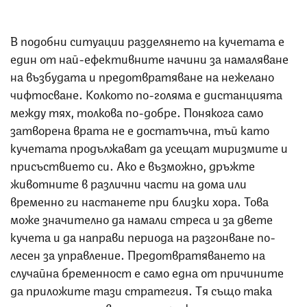
В подобни ситуации разделянето на кучетата е
един от най-ефективните начини за намаляване
на възбудата и предотвратяване на нежелано
чифтосване. Колкото по-голяма е дистанцията
между тях, толкова по-добре. Понякога само
затворена врата не е достатъчна, тъй като
кучетата продължават да усещат миризмите и
присъствието си. Ако е възможно, дръжте
животните в различни части на дома или
временно ги настанете при близки хора. Това
може значително да намали стреса и за двете
кучета и да направи периода на разгонване по-
лесен за управление. Предотвратяването на
случайна бременност е само една от причините
да приложите тази стратегия. Тя също така
помага за намаляване на напрежението и