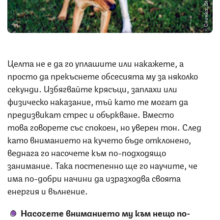
Снимка: iStock
Целта не е да го уплашите или накажете, а
просто да прекъснете обсесията му за няколко
секунди. Избягвайте крясъци, заплахи или
физическо наказание, тъй като те могат да
предизвикат стрес и объркване. Вместо
това говорете със спокоен, но уверен тон. След
като вниманието на кучето бъде отклонено,
веднага го насочете към по-подходящо
занимание. Така постепенно ще го научите, че
има по-добри начини да изразходва своята
енергия и вълнение.
Насочете вниманието му към нещо по-