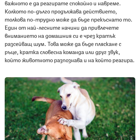
важното е да реагирате спокойно и навреме.
Колкото по-дълго продължава действието,
толкова по-трудно може да бъде прекъснато то.
Един от най-лесните начини да привлечете
вниманието на домашния си е чрез кратък
разсейващ шум. Това може да бъде пляскане с
ръце, кратка словесна команда или друг звук,
който животното разпознава и на който реагира.