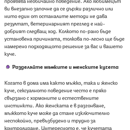
проявява необичайно поведение. Ако любимецът
ви внезапно започне да се държи различно или
нито един от останалите методи не дава
резултат, ветеринарният преглед е най-
добрият следващ ход. Колкото по-рано бъде
установена причината, толкова по-лесно ще бъде
намерено подходящото решение за вас и вашето
куче.
Разделяйте мъжките и женските кучета
Когато в дома има както мъжко, така и женско
куче, сексуалното поведение често е пряко
свързано с хормоните и естествените
инстинкти. Ако женската е в разгонване,
мъжкото куче може да стане изключително
неспокойно, превъзбудено и трудно за
контролиране. Интересното е, че кучетата