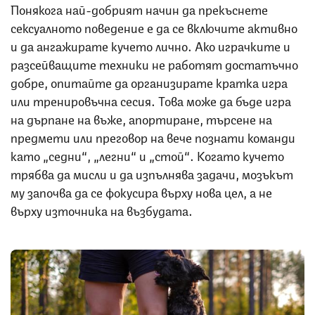
Понякога най-добрият начин да прекъснете
сексуалното поведение е да се включите активно
и да ангажирате кучето лично. Ако играчките и
разсейващите техники не работят достатъчно
добре, опитайте да организирате кратка игра
или тренировъчна сесия. Това може да бъде игра
на дърпане на въже, апортиране, търсене на
предмети или преговор на вече познати команди
като „седни“, „легни“ и „стой“. Когато кучето
трябва да мисли и да изпълнява задачи, мозъкът
му започва да се фокусира върху нова цел, а не
върху източника на възбудата.