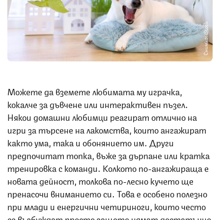
Снимка: iStock
Можете да вземете любимата му играчка,
кокалче за дъвчене или интерактивен пъзел.
Някои домашни любимци реагират отлично на
игри за търсене на лакомства, които ангажират
както ума, така и обонянието им. Други
предпочитат топка, въже за дърпане или кратка
тренировка с команди. Колкото по-ангажираща е
новата дейност, толкова по-лесно кучето ще
пренасочи вниманието си. Това е особено полезно
при млади и енергични четириноги, които често
се възбуждат просто защото нямат достатъчно