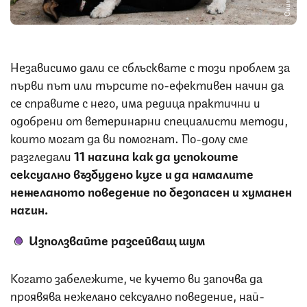
Независимо дали се сблъсквате с този проблем за
първи път или търсите по-ефективен начин да
се справите с него, има редица практични и
одобрени от ветеринарни специалисти методи,
които могат да ви помогнат. По-долу сме
разгледали
11 начина как да успокоите
сексуално възбудено куче и да намалите
нежеланото поведение по безопасен и хуманен
начин.
Използвайте разсейващ шум
Когато забележите, че кучето ви започва да
проявява нежелано сексуално поведение, най-