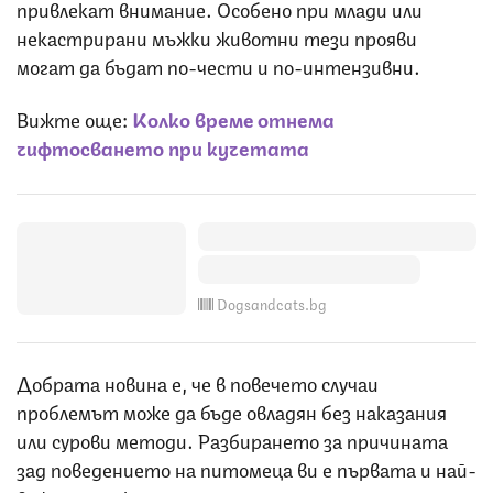
привлекат внимание. Особено при млади или
некастрирани мъжки животни тези прояви
могат да бъдат по-чести и по-интензивни.
Вижте още:
Колко време отнема
чифтосването при кучетата
Dogsandcats.bg
Добрата новина е, че в повечето случаи
проблемът може да бъде овладян без наказания
или сурови методи. Разбирането за причината
зад поведението на питомеца ви е първата и най-