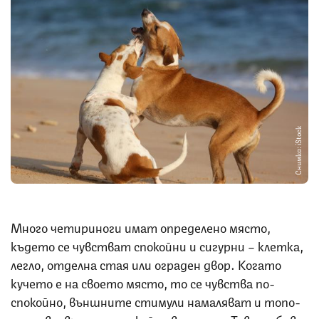
Снимка: iStock
Много четириноги имат определено място,
където се чувстват спокойни и сигурни – клетка,
легло, отделна стая или ограден двор. Когато
кучето е на своето място, то се чувства по-
спокойно, външните стимули намаляват и топо-