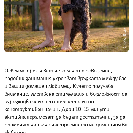
Снимка: iStock
Освен че прекъсват нежеланото поведение,
подобни занимания укрепват връзката между вас
и вашия домашен любимец. Кучето получава
внимание, умствена стимулация и възможност да
изразходва част от енергията си по
конструктивен начин. Дори 10-15 минути
активна игра могат да бъдат достатъчни, за да
променят напълно настроението на домашния ви
любимец.