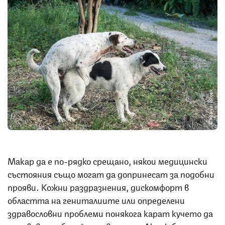
Снимка: iStock
Макар да е по-рядко срещано, някои медицински
състояния също могат да допринесат за подобни
прояви. Кожни раздразнения, дискомфорт в
областта на гениталиите или определени
здравословни проблеми понякога карат кучето да