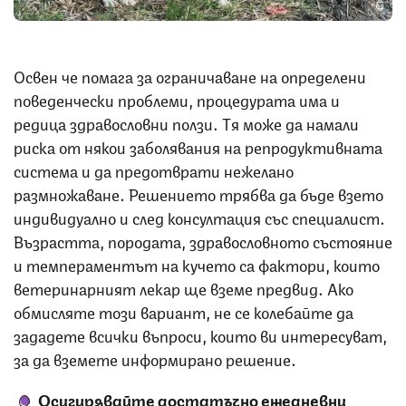
Освен че помага за ограничаване на определени
поведенчески проблеми, процедурата има и
редица здравословни ползи. Тя може да намали
риска от някои заболявания на репродуктивната
система и да предотврати нежелано
размножаване. Решението трябва да бъде взето
индивидуално и след консултация със специалист.
Възрастта, породата, здравословното състояние
и темпераментът на кучето са фактори, които
ветеринарният лекар ще вземе предвид. Ако
обмисляте този вариант, не се колебайте да
зададете всички въпроси, които ви интересуват,
за да вземете информирано решение.
Осигурявайте достатъчно ежедневни