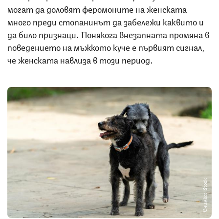
могат да доловят феромоните на женската
много преди стопанинът да забележи каквито и
да било признаци. Понякога внезапната промяна в
поведението на мъжкото куче е първият сигнал,
че женската навлиза в този период.
Снимка: iStock