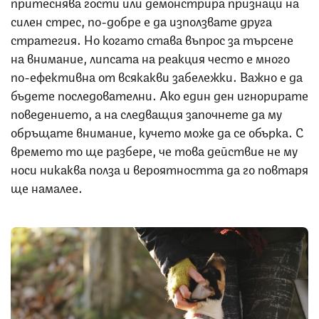
притеснява гости или демонстрира признаци на
силен стрес, по-добре е да използвате друга
стратегия. Но когато става въпрос за търсене
на внимание, липсата на реакция често е много
по-ефективна от всякакви забележки. Важно е да
бъдете последователни. Ако един ден игнорирате
поведението, а на следващия започнете да му
обръщате внимание, кучето може да се обърка. С
времето то ще разбере, че това действие не му
носи никаква полза и вероятността да го повтаря
ще намалее.