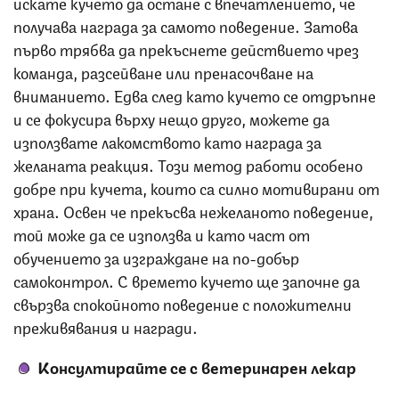
искате кучето да остане с впечатлението, че
получава награда за самото поведение. Затова
първо трябва да прекъснете действието чрез
команда, разсейване или пренасочване на
вниманието. Едва след като кучето се отдръпне
и се фокусира върху нещо друго, можете да
използвате лакомството като награда за
желаната реакция. Този метод работи особено
добре при кучета, които са силно мотивирани от
храна. Освен че прекъсва нежеланото поведение,
той може да се използва и като част от
обучението за изграждане на по-добър
самоконтрол. С времето кучето ще започне да
свързва спокойното поведение с положителни
преживявания и награди.
Консултирайте се с ветеринарен лекар