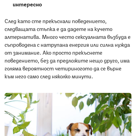
интересно
След като сте прекъснали поведението,
следващата стъпка е да дадете на кучето
алтернатива. Много често сексуалната възбуда е
съпроводена с натрупана енергия или силна нужда
от занимание. Ако просто прекъснете
поведението, без да предложите нещо друго, има
голяма вероятност четириногото да се върне
към него само след няколко минути.