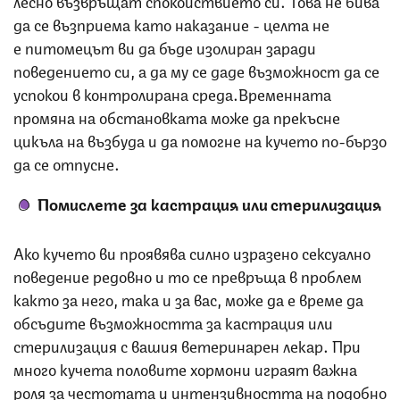
лесно възвръщат спокойствието си. Това не бива
да се възприема като наказание - целта не
е питомецът ви да бъде изолиран заради
поведението си, а да му се даде възможност да се
успокои в контролирана среда.Временната
промяна на обстановката може да прекъсне
цикъла на възбуда и да помогне на кучето по-бързо
да се отпусне.
Помислете за кастрация или стерилизация
Ако кучето ви проявява силно изразено сексуално
поведение редовно и то се превръща в проблем
както за него, така и за вас, може да е време да
обсъдите възможността за кастрация или
стерилизация с вашия ветеринарен лекар. При
много кучета половите хормони играят важна
роля за честотата и интензивността на подобно