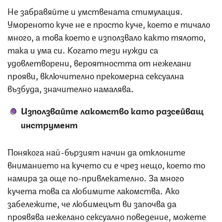
Не забравяйте и умствената стимулация.
Умореното куче не е просто куче, което е тичало
много, а това което е използвало както тялото,
така и ума си. Когато тези нужди са
удовлетворени, вероятността от нежелани
прояви, включително прекомерна сексуална
възбуда, значително намалява.
Използвайте лакомство като разсейващ
инструмент
Понякога най-бързият начин да отклоните
вниманието на кучето си е чрез нещо, което то
намира за още по-привлекателно. За много
кучета това са любимите лакомства. Ако
забележите, че любимецът ви започва да
проявява нежелано сексуално поведение, можете