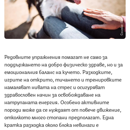
Снимка: iStock
Редовните упражнения помагат не само за
поддържането на добро физическо здраве, но и за
емоционалния баланс на кучето. Разходките,
игрите на открито, тичането и тренировките
намаляват нивата на стрес и осигуряват
здравословен начин за освобождаване на
натрупаната енергия. Особено активните
породи може да се нуждаят от повече движение,
отколкото много стопани предполагат. Една
кратка разходка около блока невинаги е