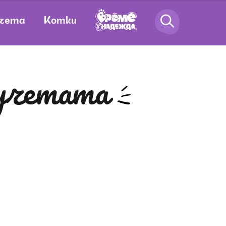
чета
Котки
кучетата