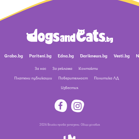
Grabo.bg
Pariteni.bg
Edna.bg
Dariknews.bg
Vesti.bg
N
За нас
За реклама
Контакти
Платени публикации
Поверителност
Политика ЛД
Известия
2026 Всички права запазени.
Общи условия