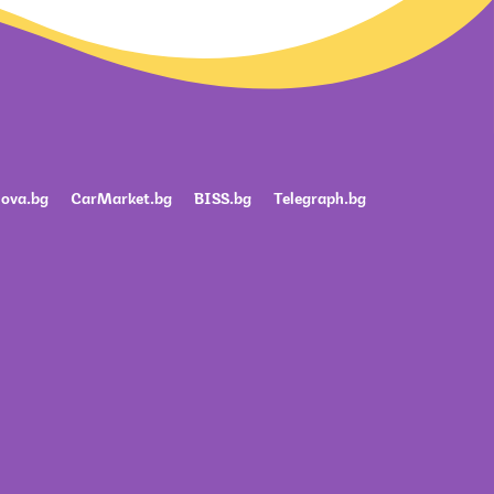
ova.bg
CarMarket.bg
BISS.bg
Telegraph.bg