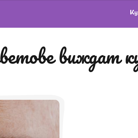
Ку
 цветове виждат 