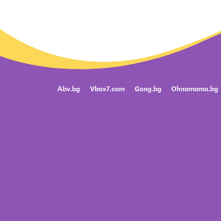
Abv.bg
Vbox7.com
Gong.bg
Ohnamama.bg