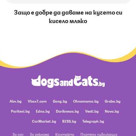
Защо е добре да даваме на кучето си
кисело мляко
Abv.bg
Vbox7.com
Gong.bg
Ohnamama.bg
Grabo.bg
Pariteni.bg
Edna.bg
Dariknews.bg
Vesti.bg
Nova.bg
CarMarket.bg
BISS.bg
Telegraph.bg
За нас
За реклама
Контакти
Платени публикации