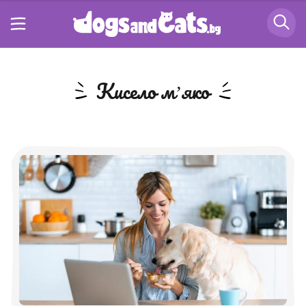
кисело мʼяко