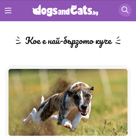
кое е най-бързото куче