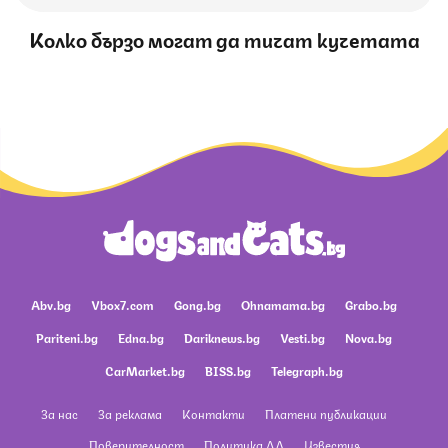
Колко бързо могат да тичат кучетата
Abv.bg
Vbox7.com
Gong.bg
Ohnamama.bg
Grabo.bg
Pariteni.bg
Edna.bg
Dariknews.bg
Vesti.bg
Nova.bg
CarMarket.bg
BISS.bg
Telegraph.bg
За нас
За реклама
Контакти
Платени публикации
Поверителност
Политика ЛД
Известия