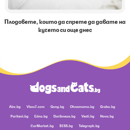
Плодовете, които да спрете да давате на
кучето си още днес
Abv.bg
Vbox7.com
Gong.bg
Ohnamama.bg
Grabo.bg
Pariteni.bg
Edna.bg
Dariknews.bg
Vesti.bg
Nova.bg
CarMarket.bg
BISS.bg
Telegraph.bg