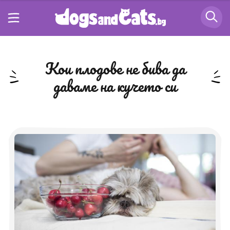
кои плодове не бива да
даваме на кучето си