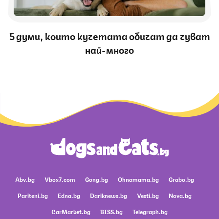
5 думи, които кучетата обичат да чуват
най-много
Abv.bg
Vbox7.com
Gong.bg
Ohnamama.bg
Grabo.bg
Pariteni.bg
Edna.bg
Dariknews.bg
Vesti.bg
Nova.bg
CarMarket.bg
BISS.bg
Telegraph.bg