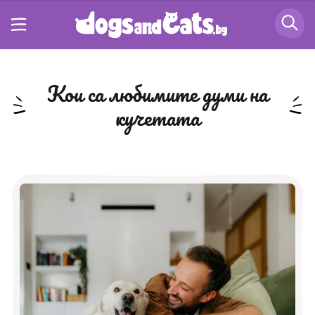
кои са любимите думи на
кучетата