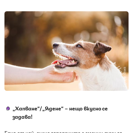
Снимка: iStock
„Хапване“/„Ядене“ – нещо вкусно се
задава!
Една от най-силно заредените с емоции думи за