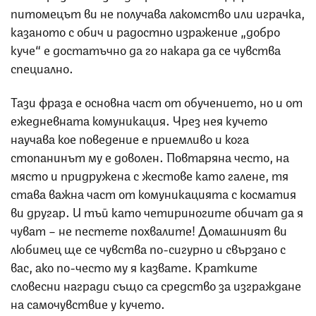
питомецът ви не получава лакомство или играчка,
казаното с обич и радостно изражение „добро
куче“ е достатъчно да го накара да се чувства
специално.
Тази фраза е основна част от обучението, но и от
ежедневната комуникация. Чрез нея кучето
научава кое поведение е приемливо и кога
стопанинът му е доволен. Повтаряна често, на
място и придружена с жестове като галене, тя
става важна част от комуникацията с косматия
ви другар. И тъй като четириногите обичат да я
чуват – не пестете похвалите! Домашният ви
любимец ще се чувства по-сигурно и свързано с
вас, ако по-често му я казвате. Кратките
словесни награди също са средство за изграждане
на самочувствие у кучето.