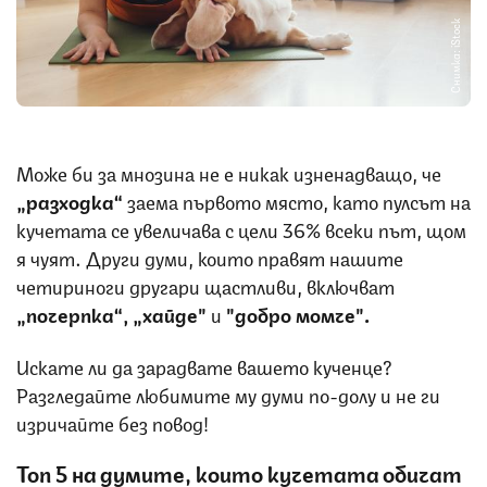
Снимка: iStock
Може би за мнозина не е никак изненадващо, че
„разходка“
заема първото място, като пулсът на
кучетата се увеличава с цели 36% всеки път, щом
я чуят. Други думи, които правят нашите
четириноги другари щастливи, включват
„почерпка“, „хайде"
и
"добро момче"
.
Искате ли да зарадвате вашето кученце?
Разгледайте любимите му думи по-долу и не ги
изричайте без повод!
Топ 5 на думите, които кучетата обичат