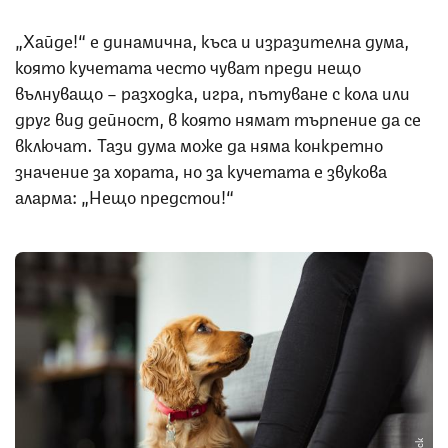
„Хайде!“ е динамична, къса и изразителна дума,
която кучетата често чуват преди нещо
вълнуващо – разходка, игра, пътуване с кола или
друг вид дейност, в която нямат търпение да се
включат. Тази дума може да няма конкретно
значение за хората, но за кучетата е звукова
аларма: „Нещо предстои!“