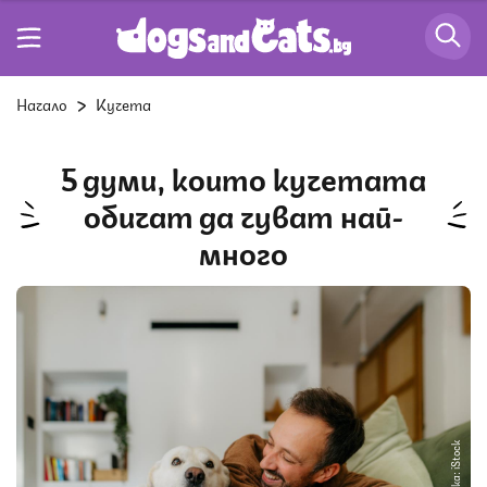
Начало
Кучета
5 думи, които кучетата
обичат да чуват най-
много
Снимка: iStock