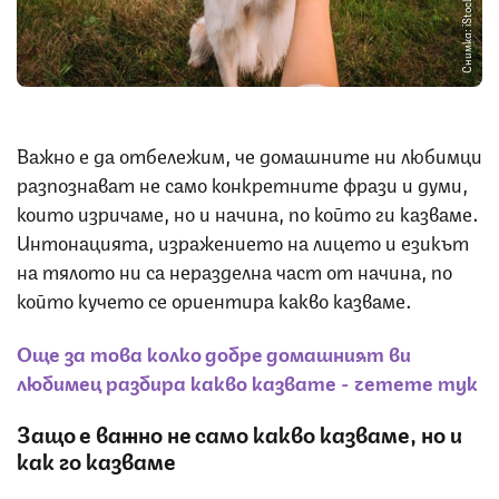
Снимка: iStock
Важно е да отбележим, че домашните ни любимци
разпознават не само конкретните фрази и думи,
които изричаме, но и начина, по който ги казваме.
Интонацията, изражението на лицето и езикът
на тялото ни са неразделна част от начина, по
който кучето се ориентира какво казваме.
Още за това колко добре домашният ви
любимец разбира какво казвате - четете тук
Защо е важно не само какво казваме, но и
как го казваме