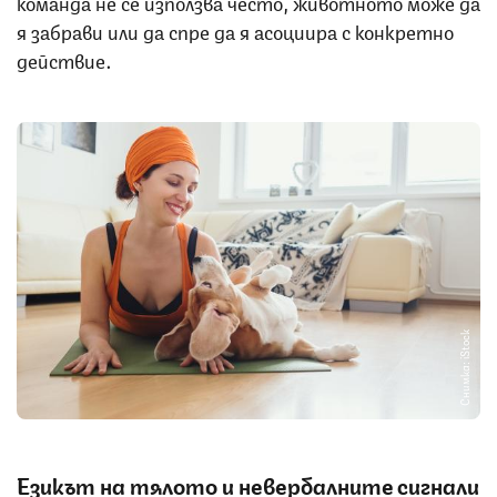
команда не се използва често, животното може да
я забрави или да спре да я асоциира с конкретно
действие.
Снимка: iStock
Езикът на тялото и невербалните сигнали