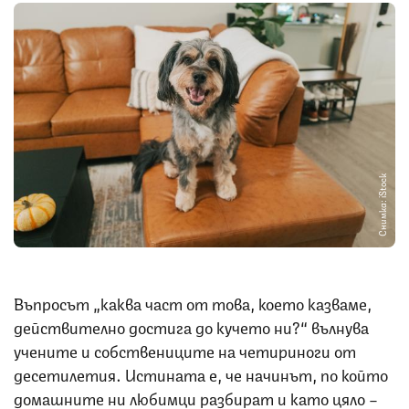
Снимка: iStock
Въпросът „каква част от това, което казваме,
действително достига до кучето ни?“ вълнува
учените и собствениците на четириноги от
десетилетия. Истината е, че начинът, по който
домашните ни любимци разбират и като цяло –