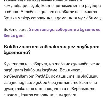
комуникация, език, който питомецът ни разбира
и обича. А това е една от основите на силната
връзка между стопанина и домашния му любимец.
Вижте още:
5 причини да говорите с кучето си
всеки ден
Каква част от човешката реч разбират
кучетата?
Кучетата не говорят, но това не означава, че не
разбират какво им казваме. Всъщност,
отбелязват от PetMD, домашните ни любимци
са изненадващо добри в разчитането както на
думи, така и на интонацията и невербалните
сигнали, които стопаните им дават.