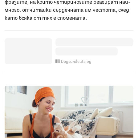
фразите, на които четириногите реагират най-
много, отчитайки сърдечната им честота, след
като всяка от тях е спомената.
Dogsandcats.bg