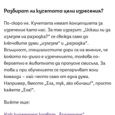
Разбират ли кучетата цели изречения?
По-скоро не. Кучетата нямат концепцията за
изречение като нас. За тях изразът: „Искаш ли да
излезем на разходка?“ се свежда само до
ключовите думи „излезем“ и „разходка“.
Всъщност, специалистите дори са на мнение, че
колкото по-дълго е изречението, толкова по-
вероятно е животното да пропусне смисъла. За
това и при обучението се препоръчват ясни
команди – най-често само от една дума.
Например, вместо „Ела, тук, ако обичаш!“, просто
кажете „Ела!“.
Вижте още:
Как кучетата казват „благодаря“