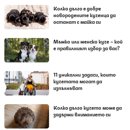
Колко дълго е добре
новородените кученца да
останат с майка си
Мъжко или женско куче – кой
е правилният избор за вас?
11 уникални задачи, които
кучетата могат да
изпълняват
Колко дълго кучето може да
задържи вниманието си