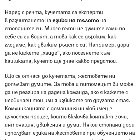
Наред с речта, кучетата са експерти
в разчитането на
езика на тялото
на
стопаните си. Много пъти не думите сами по
себе си ги водят, а това как се държим, как
гледаме, как движим ръцете си. Например, дори
да не кажете „хайде“, ако посегнете към
каишката, кучето ще знае какво предстои.
Що се отнася до кучетата, жестовете ни
допълват думите. За това и питомецът ви може
да не реагира на дадена команда, ако я кажете с
необичаен тон или я извикате от другата стая.
Комуникацията с домашния ни любимец е
цялостен процес, който включва контакт с очи,
интонация, движения и думи. Някои стопани дори
използват езика на жестовете при обучението на