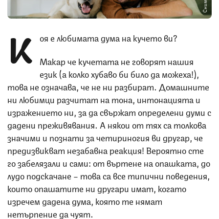
К
оя е любимата дума на кучето ви?
Макар че кучетата не говорят нашия
език (а колко хубаво би било да можеха!),
това не означава, че не ни разбират. Домашните
ни любимци разчитат на тона, интонацията и
изражението ни, за да свържат определени думи с
дадени преживявания. А някои от тях са толкова
значими и познати за четириногия ви другар, че
предизвикват незабавна реакция! Вероятно сте
го забелязали и сами: от въртене на опашката, до
лудо подскачане – това са все типични поведения,
които опашатите ни другари имат, когато
изречем дадена дума, която те нямат
нетърпение да чуят.