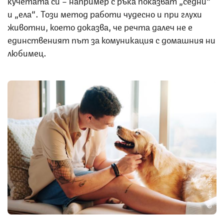
кучетата си – например с ръка показват „седни“
и „ела“. Този метод работи чудесно и при глухи
животни, което доказва, че речта далеч не е
единственият път за комуникация с домашния ни
любимец.
Снимка: iStock