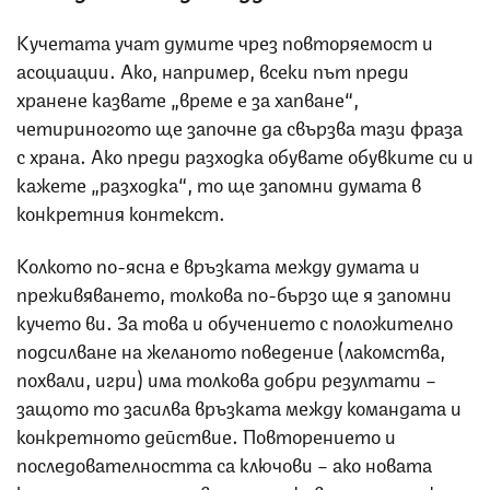
Кучетата учат думите чрез повторяемост и
асоциации. Ако, например, всеки път преди
хранене казвате „време е за хапване“,
четириногото ще започне да свързва тази фраза
с храна. Ако преди разходка обувате обувките си и
кажете „разходка“, то ще запомни думата в
конкретния контекст.
Колкото по-ясна е връзката между думата и
преживяването, толкова по-бързо ще я запомни
кучето ви. За това и обучението с положително
подсилване на желаното поведение (лакомства,
похвали, игри) има толкова добри резултати –
защото то засилва връзката между командата и
конкретното действие. Повторението и
последователността са ключови – ако новата