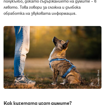
полукълбо, докато съдържанието на думите – в
лявото. Това говори за сложна и дълбока
обработка на звуковата информация.
Снимка: iStock
Как кучетата учат думите?