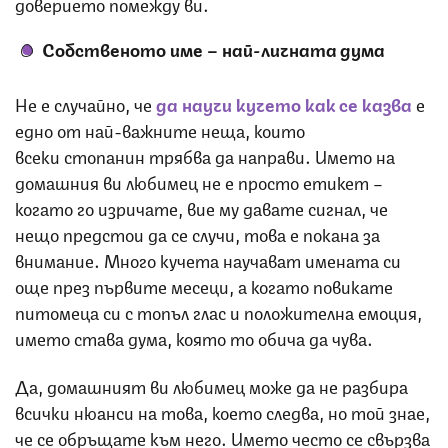
доверието помежду ви.
Собственото име – най-личната дума
Не е случайно, че
да научи кучето как се казва
е
едно от най-важните неща, които
всеки стопанин трябва да направи. Името на
домашния ви любимец не е просто етикет –
когато го изричате, вие му давате сигнал, че
нещо предстои да се случи, това е покана за
внимание. Много кучета научават имената си
още през първите месеци, а когато повикате
питомеца си с топъл глас и положителна емоция,
името става дума, която то обича да чува.
Да, домашният ви любимец може да не разбира
всички нюанси на това, което следва, но той знае,
че се обръщате към него. Името често се свързва