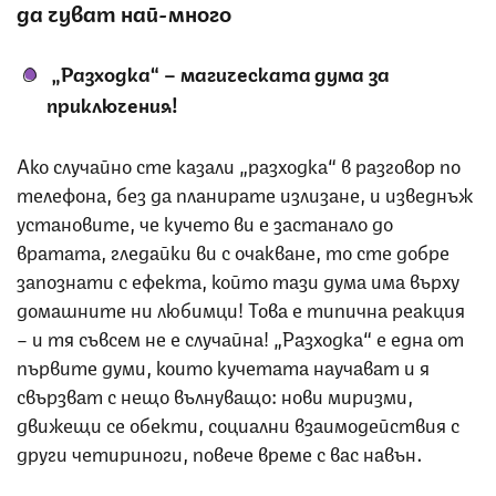
да чуват най-много
„Разходка“ – магическата дума за
приключения
!
Ако случайно сте казали „разходка“ в разговор по
телефона, без да планирате излизане, и изведнъж
установите, че кучето ви е застанало до
вратата, гледайки ви с очакване, то сте добре
запознати с ефекта, който тази дума има върху
домашните ни любимци! Това е типична реакция
– и тя съвсем не е случайна! „Разходка“ е една от
първите думи, които кучетата научават и я
свързват с нещо вълнуващо: нови миризми,
движещи се обекти, социални взаимодействия с
други четириноги, повече време с вас навън.