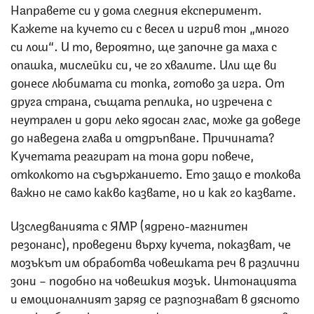
Направете си у дома следния експеримент.
Кажете на кучето си с весел и игрив тон „много
си лош“. И то, вероятно, ще започне да маха с
опашка, мислейки си, че го хвалите. Или ще ви
донесе любимата си топка, готово за игра. От
друга страна, същата реплика, но изречена с
неутрален и дори леко ядосан глас, може да доведе
до наведена глава и отдръпване. Причината?
Кучетата реагират на тона дори повече,
отколкото на съдържанието. Ето защо е толкова
важно не само какво казвате, но и как го казвате.
Изследванията с ЯМР (ядрено-магнитен
резонанс), проведени върху кучета, показват, че
мозъкът им обработва човешката реч в различни
зони – подобно на човешкия мозък. Интонацията
и емоционалният заряд се разпознават в дясното