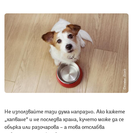
Снимка: iStock
Не използвайте тази дума напразно. Ако кажете
„хапване“ и не последва храна, кучето може да се
обърка или разочарова – а това отслабва