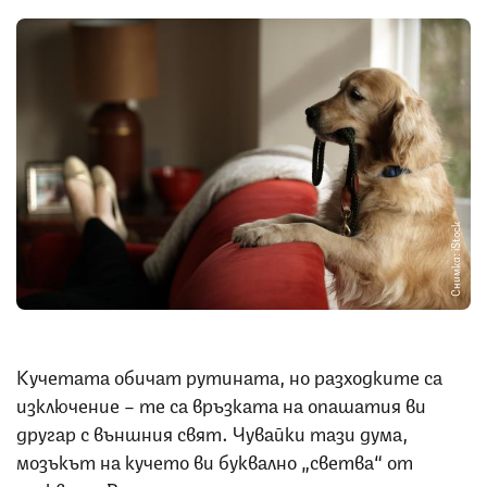
Снимка: iStock
Кучетата обичат рутината, но разходките са
изключение – те са връзката на опашатия ви
другар с външния свят. Чувайки тази дума,
мозъкът на кучето ви буквално „светва“ от