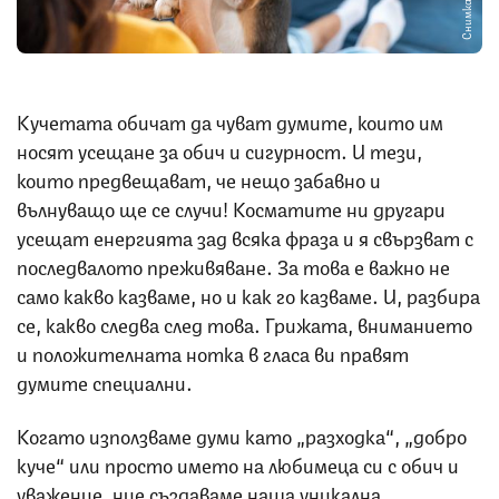
Снимка: iStock
Кучетата обичат да чуват думите, които им
носят усещане за обич и сигурност. И тези,
които предвещават, че нещо забавно и
вълнуващо ще се случи! Косматите ни другари
усещат енергията зад всяка фраза и я свързват с
последвалото преживяване. За това е важно не
само какво казваме, но и как го казваме. И, разбира
се, какво следва след това. Грижата, вниманието
и положителната нотка в гласа ви правят
думите специални.
Когато използваме думи като „разходка“, „добро
куче“ или просто името на любимеца си с обич и
уважение, ние създаваме наша уникална