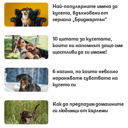
Най-популярните имена за
кучета, вдъхновени от
сериала „Бриджъртън“
10 цитата за кучетата,
които ни напомнят защо сме
щастливи да ги имаме!
6 начина, по които неволно
наранявате чувствата на
кучето си
Как да предпазим домашните
си любимци от кърлежи