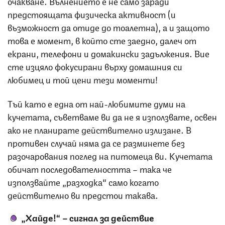
очакване. Вълнението е не само заради
предстоящата физическа активност (и
възможност да отиде до тоалетна), а и защото
това е момент, в който сте заедно, далеч от
екрани, телефони и домакински задължения. Вие
сте изцяло фокусирани върху домашния си
любимец и той цени тези моменти!
Тъй като е една от най-любимите думи на
кучетата, съветваме ви да не я използвате, освен
ако не планирате действително излизане. В
противен случай няма да се разминете без
разочарования поглед на питомеца ви. Кучетата
обичат последователността – така че
използвайте „разходка“ само когато
действително ви предстои такава.
„Хайде!“ – сигнал за действие