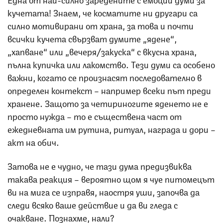
кучетата! Знаем, че косматите ни другари са
силно мотивирани от храна, за това и почти
всички кучета свързват думите „ядене“,
„хапване“ или „вечеря/закуска“ с вкусна храна,
пълна купичка или лакомство. Тези думи са особено
важни, когато се произнасят последователно в
определен контекст – например всеки път преди
хранене. Защото за четириногите яденето не е
просто нужда – то е съществена част от
ежедневната им рутина, ритуал, награда и дори –
акт на обич.
Затова не е чудно, че тази дума предизвиква
такава реакция – вероятно щом я чуе питомецът
ви на мига се изправя, наостря уши, започва да
следи всяко ваше действие и да ви гледа с
очакване. Познахме, нали?