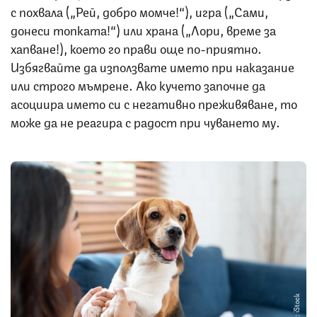
с похвала („Рей, добро момче!“), игра („Сами,
донеси топката!“) или храна („Лори, време за
хапване!), което го прави още по-приятно.
Избягвайте да използвате името при наказание
или строго мъмрене. Ако кучето започне да
асоциира името си с негативно преживяване, то
може да не реагира с радост при чуването му.