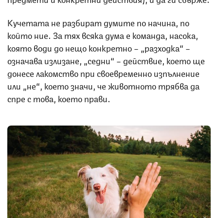
Кучетата не разбират думите по начина, по
който ние. За тях всяка дума е команда, насока,
която води до нещо конкретно – „разходка“ –
означава излизане, „седни“ – действие, което ще
донесе лакомство при своевременно изпълнение
или „не“, което значи, че животното трябва да
спре с това, което прави.