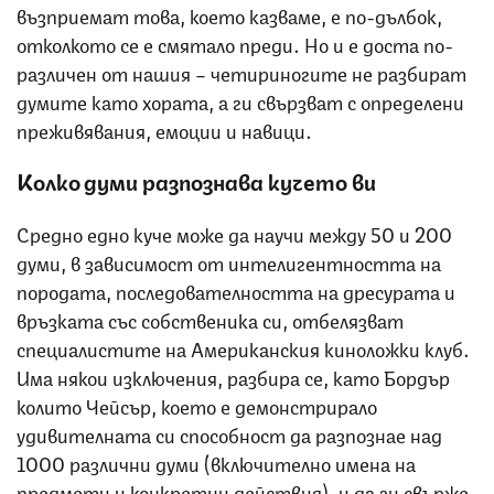
възприемат това, което казваме, е по-дълбок,
отколкото се е смятало преди. Но и е доста по-
различен от нашия – четириногите не разбират
думите като хората, а ги свързват с определени
преживявания, емоции и навици.
Колко думи разпознава кучето ви
Средно едно куче може да научи между 50 и 200
думи, в зависимост от интелигентността на
породата, последователността на дресурата и
връзката със собственика си, отбелязват
специалистите на Американския киноложки клуб.
Има някои изключения, разбира се, като Бордър
колито Чейсър, което е демонстрирало
удивителната си способност да разпознае над
1000 различни думи (включително имена на
предмети и конкретни действия), и да ги свърже.