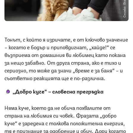
Снимка: iStock
Тонът, с който я изричате, е от ключово значение
– когато е бодър и приповдигнат, „хайде!“ се
възприема от домашния ви любимец като покана
за нещо забавно. От друга страна, ако е тихо и
сериозно, то може да значи „време е за баня“ – и
съответно реакцията ще е по-различна.
„Добро куче“ – словесна прегръдка
Няма куче, което да не обича похвалите от
страна на любимия си човек. Фразата „добро
куче“ е заредена с толкова положителна енергия,
тя е признание за одобрение и обич. Дори когато