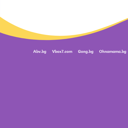
Abv.bg
Vbox7.com
Gong.bg
Ohnamama.bg