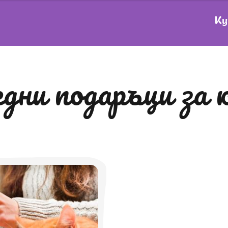
Ку
ледни подаръци за