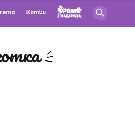
чета
Котки
 котка