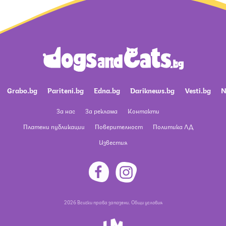
Grabo.bg
Pariteni.bg
Edna.bg
Dariknews.bg
Vesti.bg
N
За нас
За реклама
Контакти
Платени публикации
Поверителност
Политика ЛД
Известия
2026 Всички права запазени.
Общи условия