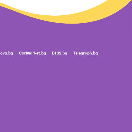
ova.bg
CarMarket.bg
BISS.bg
Telegraph.bg