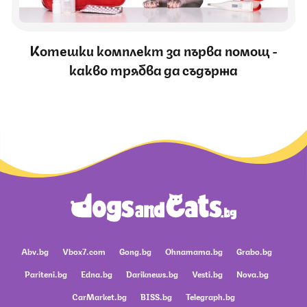
Котешки комплект за първа помощ -
какво трябва да съдържа
Abv.bg
Vbox7.com
Gong.bg
Ohnamama.bg
Grabo.bg
Pariteni.bg
Edna.bg
Dariknews.bg
Vesti.bg
Nova.bg
CarMarket.bg
BISS.bg
Telegraph.bg