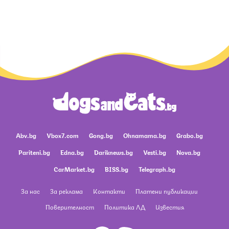
Abv.bg
Vbox7.com
Gong.bg
Ohnamama.bg
Grabo.bg
Pariteni.bg
Edna.bg
Dariknews.bg
Vesti.bg
Nova.bg
CarMarket.bg
BISS.bg
Telegraph.bg
За нас
За реклама
Контакти
Платени публикации
Поверителност
Политика ЛД
Известия