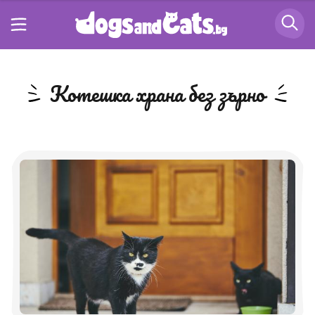
котешка храна без зърно