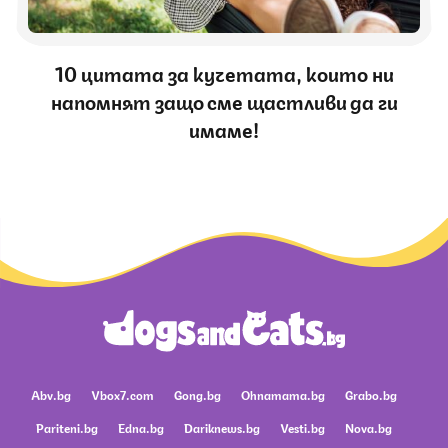
10 цитата за кучетата, които ни
напомнят защо сме щастливи да ги
имаме!
Abv.bg
Vbox7.com
Gong.bg
Ohnamama.bg
Grabo.bg
Pariteni.bg
Edna.bg
Dariknews.bg
Vesti.bg
Nova.bg