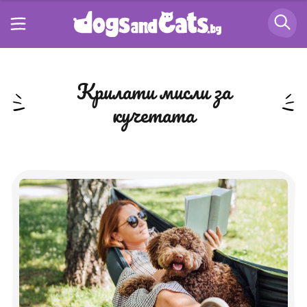
крилати мисли за
кучетата