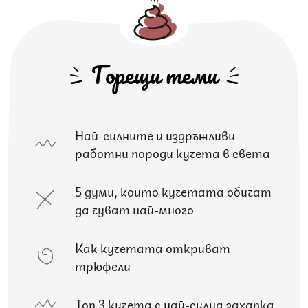
Горещи теми
Най-силните и издръжливи
работни породи кучета в света
5 думи, които кучетата обичат
да чуват най-много
Как кучетата откриват
трюфели
Топ 3 кучета с най-силна захапка