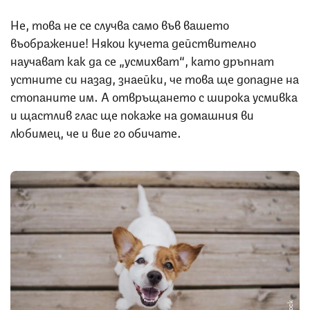
Не, това не се случва само във вашето
въображение! Някои кучета действително
научават как да се „усмихват“, като дръпнат
устните си назад, знаейки, че това ще допадне на
стопаните им. А отвръщането с широка усмивка
и щастлив глас ще покаже на домашния ви
любимец, че и вие го обичате.