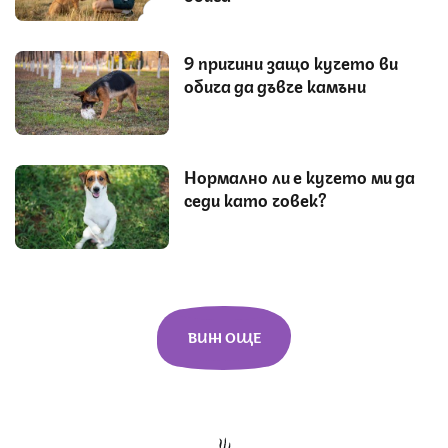
9 причини защо кучето ви
обича да дъвче камъни
Нормално ли е кучето ми да
седи като човек?
ВИЖ ОЩЕ