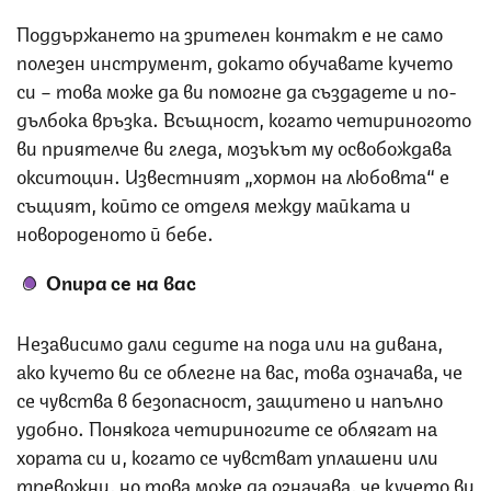
Поддържането на зрителен контакт е не само
полезен инструмент, докато обучавате кучето
си – това може да ви помогне да създадете и по-
дълбока връзка. Всъщност, когато четириногото
ви приятелче ви гледа, мозъкът му освобождава
окситоцин. Известният „хормон на любовта“ е
същият, който се отделя между майката и
новороденото й бебе.
Опира се на вас
Независимо дали седите на пода или на дивана,
ако кучето ви се облегне на вас, това означава, че
се чувства в безопасност, защитено и напълно
удобно. Понякога четириногите се облягат на
хората си и, когато се чувстват уплашени или
тревожни, но това може да означава, че кучето ви