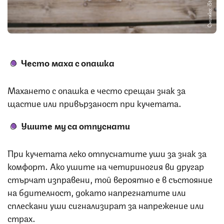
Снимка: iStock
Често маха с опашка
Махането с опашка е често срещан знак за
щастие или привързаност при кучетата.
Ушите му са отпуснати
При кучетата леко отпуснатите уши за знак за
комфорт. Ако ушите на четириногия ви другар
стърчат изправени, той вероятно е в състояние
на бдителност, докато напрегнатите или
сплескани уши сигнализират за напрежение или
страх.