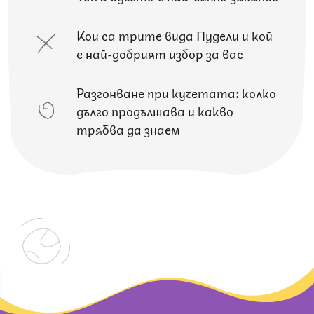
Кои са трите вида Пудели и кой
е най-добрият избор за вас
Разгонване при кучетата: колко
дълго продължава и какво
трябва да знаем