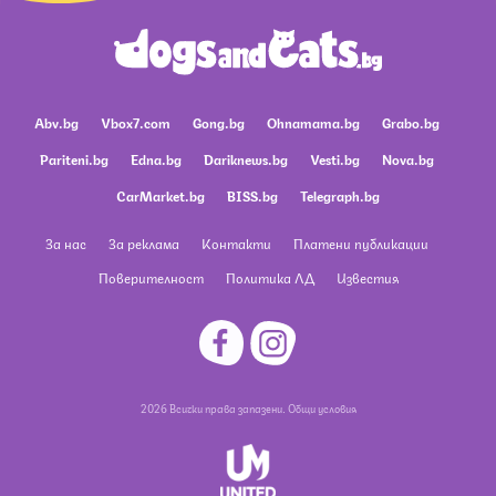
Abv.bg
Vbox7.com
Gong.bg
Ohnamama.bg
Grabo.bg
Pariteni.bg
Edna.bg
Dariknews.bg
Vesti.bg
Nova.bg
CarMarket.bg
BISS.bg
Telegraph.bg
За нас
За реклама
Контакти
Платени публикации
Поверителност
Политика ЛД
Известия
2026 Всички права запазени.
Общи условия