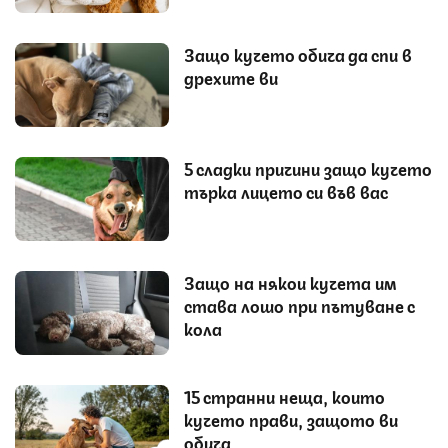
Защо кучето обича да спи в
дрехите ви
5 сладки причини защо кучето
търка лицето си във вас
Защо на някои кучета им
става лошо при пътуване с
кола
15 странни неща, които
кучето прави, защото ви
обича