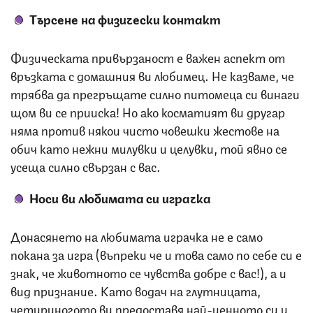
Търсене на физически контакт
Физическата привързаност е важен аспект от
връзката с домашния ви любимец. Не казваме, че
трябва да прегръщате силно питомеца си винаги
щом ви се прииска! Но ако косматият ви другар
няма против някои чисто човешки жестове на
обич като нежни милувки и целувки, той явно се
усеща силно свързан с вас.
Носи ви любимата си играчка
Донасянето на любимата играчка не е само
покана за игра (въпреки че и това само по себе си е
знак, че животното се чувства добре с вас!), а и
вид признание. Като водач на глутницата,
четириногото ви предоставя най-ценното си и