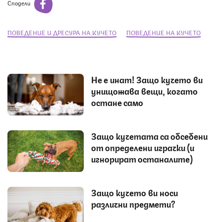
Сподели
ПОВЕДЕНИЕ И ДРЕСУРА НА КУЧЕТО
ПОВЕДЕНИЕ НА КУЧЕТО
Не е инат! Защо кучето ви
унищожава вещи, когато
остане само
Защо кучетата са обсебени
от определени играчки (и
игнорират останалите)
Защо кучето ви носи
различни предмети?