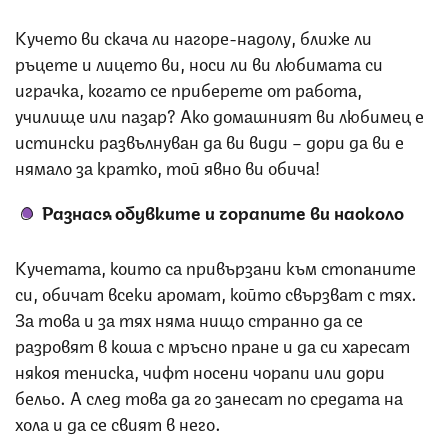
Кучето ви скача ли нагоре-надолу, ближе ли
ръцете и лицето ви, носи ли ви любимата си
играчка, когато се приберете от работа,
училище или пазар? Ако домашният ви любимец е
истински развълнуван да ви види – дори да ви е
нямало за кратко, той явно ви обича!
Разнася обувките и чорапите ви наоколо
Кучетата, които са привързани към стопаните
си, обичат всеки аромат, който свързват с тях.
За това и за тях няма нищо странно да се
разровят в коша с мръсно пране и да си харесат
някоя тениска, чифт носени чорапи или дори
бельо. А след това да го занесат по средата на
хола и да се свият в него.