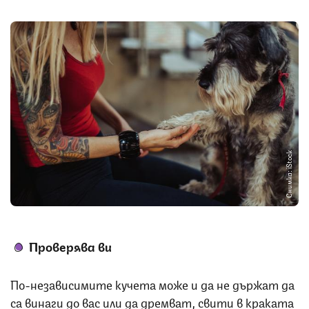
Снимка: iStock
Проверява ви
По-независимите кучета може и да не държат да
са винаги до вас или да дремват, свити в краката