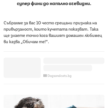
супер фини до напълно очевидни.
Събрахме за вас 10 често срещани признака на
привързаност, които кучетата показват. Така
ще знаете точно кога вашият домашен любимец
ви казва „Обичам те!“.
Dogsandcats.bg