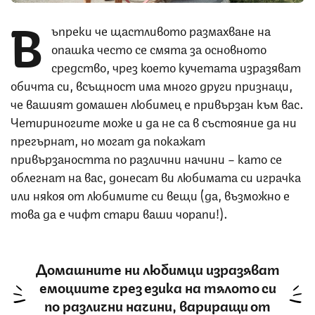
В
ъпреки че щастливото размахване на
опашка често се смята за основното
средство, чрез което кучетата изразяват
обичта си, всъщност има много други признаци,
че вашият домашен любимец е привързан към вас.
Четириногите може и да не са в състояние да ни
прегърнат, но могат да покажат
привързаността по различни начини – като се
облегнат на вас, донесат ви любимата си играчка
или някоя от любимите си вещи (да, възможно е
това да е чифт стари ваши чорапи!).
Домашните ни любимци изразяват
емоциите чрез езика на тялото си
по различни начини, вариращи от