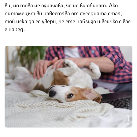
ви, но това не означава, че не ви обичат. Ако
питомецът ви навестява от съседната стая,
той иска да се увери, че сте наблизо и всичко с вас
е наред.
Снимка: iStock