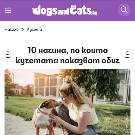
Начало
Кучета
10 начина, по които
кучетата показват обич
Снимка: iStock