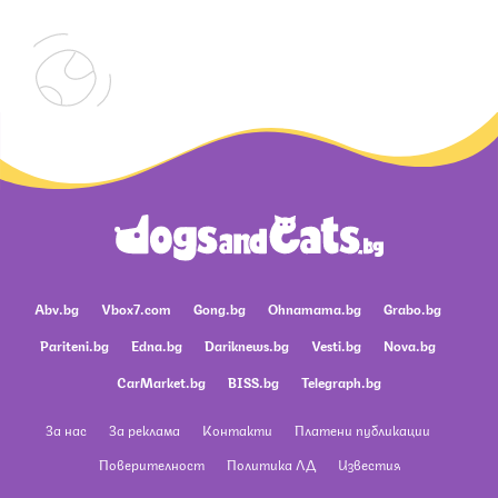
Abv.bg
Vbox7.com
Gong.bg
Ohnamama.bg
Grabo.bg
Pariteni.bg
Edna.bg
Dariknews.bg
Vesti.bg
Nova.bg
CarMarket.bg
BISS.bg
Telegraph.bg
За нас
За реклама
Контакти
Платени публикации
Поверителност
Политика ЛД
Известия