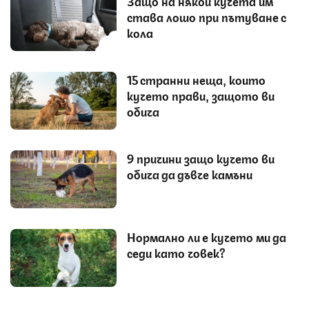
Защо на някои кучета им
става лошо при пътуване с
кола
15 странни неща, които
кучето прави, защото ви
обича
9 причини защо кучето ви
обича да дъвче камъни
Нормално ли е кучето ми да
седи като човек?