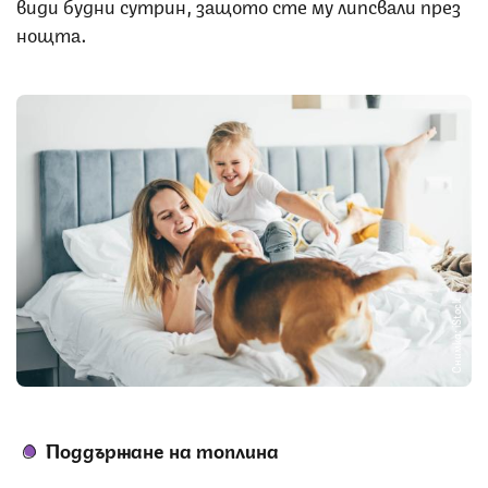
види будни сутрин, защото сте му липсвали през
нощта.
Снимка: iStock
Поддържане на топлина