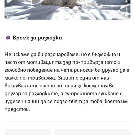
Снимка: iStock
Време за разходка
Не искаме да ви разочароваме, но е възможно и
част от мотивацията зад по-привързаното и
гальовно поведение на четириногия ви другар да е
малко по-тривиална. Защото една от най-
вълнуващите части от деня за косматия ви
другар са разходките, а сутрешното гушкане е
чудесен начин да се подготвят за това, което им
предстои.