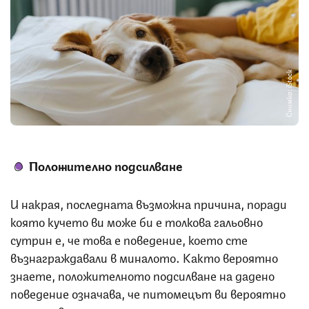
Снимка: iStock
Положително подсилване
И накрая, последната възможна причина, поради
която кучето ви може би е толкова гальовно
сутрин е, че това е поведение, което сте
възнаграждавали в миналото. Както вероятно
знаете, положителното подсилване на дадено
поведение означава, че питомецът ви вероятно