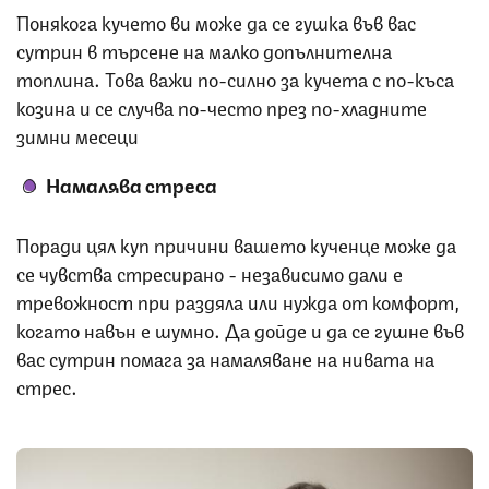
Понякога кучето ви може да се гушка във вас
сутрин в търсене на малко допълнителна
топлина. Това важи по-силно за кучета с по-къса
козина и се случва по-често през по-хладните
зимни месеци
Намалява стреса
Поради цял куп причини вашето кученце може да
се чувства стресирано - независимо дали е
тревожност при раздяла или нужда от комфорт,
когато навън е шумно. Да дойде и да се гушне във
вас сутрин помага за намаляване на нивата на
стрес.