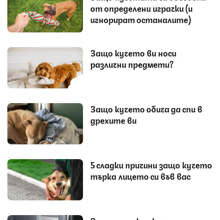
от определени играчки (и
игнорират останалите)
Защо кучето ви носи
различни предмети?
Защо кучето обича да спи в
дрехите ви
5 сладки причини защо кучето
търка лицето си във вас