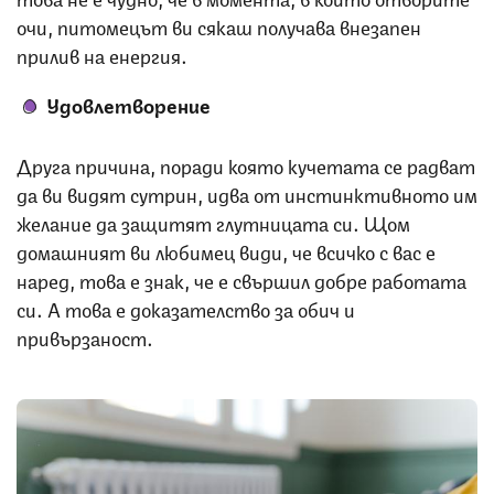
очи, питомецът ви сякаш получава внезапен
прилив на енергия.
Удовлетворение
Друга причина, поради която кучетата се радват
да ви видят сутрин, идва от инстинктивното им
желание да защитят глутницата си. Щом
домашният ви любимец види, че всичко с вас е
наред, това е знак, че е свършил добре работата
си. А това е доказателство за обич и
привързаност.