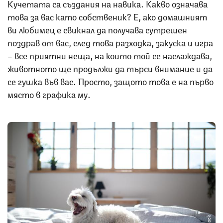
Кучетата са създания на навика. Какво означава
това за вас като собственик? Е, ако домашният
ви любимец е свикнал да получава сутрешен
поздрав от вас, след това разходка, закуска и игра
– все приятни неща, на които той се наслаждава,
животното ще продължи да търси внимание и да
се гушка във вас. Просто, защото това е на първо
място в графика му.