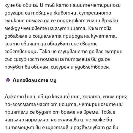
куче ви обича. И тъй като нашите четириноги
другари са товарни животни, сутрешното
гушкане помага да се поддържат силни връзки
между членовете на глутницата. Към това
добавяме и социалната природа на кучетата,
които обичат да общуват със своите
собственици. Така че сгушването до вас сутрин
със сигурност помага на питомеца ви да се
почувства обичан, сигурен и удовлетворен.
Липсвали сте му
Докато (най-общо казано) ние, хората, спим през
по-голямата част от нощта, четириногите ни
приятели се будят от време на време. Това е
напълно нормално, но означава и, че може би
питомецът ви е щастлив и развълнуват да ви