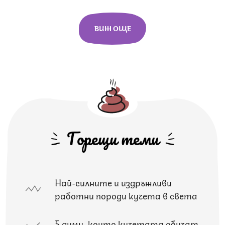
ВИЖ ОЩЕ
Горещи теми
Най-силните и издръжливи
работни породи кучета в света
5 думи, които кучетата обичат