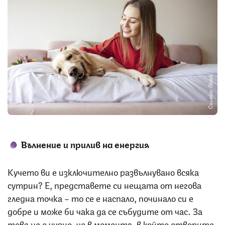
Снимка: iStock
Вълнение и прилив на енергия
Кучето ви е изключително развълнувано всяка
сутрин? Е, представете си нещата от негова
гледна точка – то се е наспало, починало си е
добре и може би чака да се събудите от час. За
това не е чудно, че в момента, в който отворите