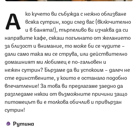
А
ко кучето ви събужда с нежно облизване
всяка сутрин, ходи след вас (включително
и в банята!), търпеливо ви изчаква да си
направите кафе, сякаш погълнато от желанието
за близост и внимание, то може би се чудите –
дали само така ми се струва, или действително
домашният ми любимец е по-гальовен и
нежен сутрин? Бързаме да ви успокоим – далеч не
сте единствените, у които е останало подобно
впечатление! За това ви предлагаме заедно да
разгледаме някои от възможните причини защо
питомецът ви е толкова обичлив и привързан
сутрин!
Рутина