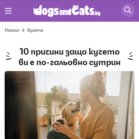
Начало
Кучета
10 причини защо кучето
ви е по-гальовно сутрин
Снимка: iStock