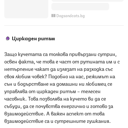
Dogsandcats.bg
Циркаден ритъм
Защо кучетата са толкова привързани сутрин,
освен факта, че това е част от рутината им и с
нетърпение чакат да излязат на разходка със
своя любим човек? Подобно на нас, режимът на
сън и бодърстване на домашни ни любимец се
управлява от циркаден ритъм – телесен
часовник. Това позволява на кучето ви да се
събуди, да се почувства енергично и готово за
взаимодействие. А важен аспект от това
взаимодействие са и сутрешните гушкания.