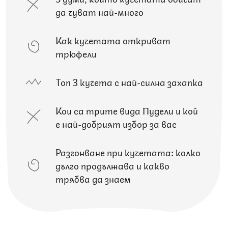
да чуват най-много
Как кучетата откриват
трюфели
Топ 3 кучета с най-силна захапка
Кои са трите вида Пудели и кой
е най-добрият избор за вас
Разгонване при кучетата: колко
дълго продължава и какво
трябва да знаем