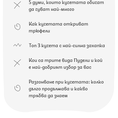
5 думи, които кучетата обичат
да чуват най-много
Как кучетата откриват
трюфели
Топ 3 кучета с най-силна захапка
Кои са трите вида Пудели и кой
е най-добрият избор за вас
Разгонване при кучетата: колко
дълго продължава и какво
трябва да знаем