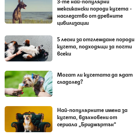
3-те най-популярни
мексикански породи кучета -
наследство от древните
цивилизации
5 лесни за отглеждане породи
кучета, подходящи за почти
всеки
Могат ли кучетата да ядат
сладолед?
Най-популярните имена за
кучета, вдъхновени от
сериала „Бриджъртън“