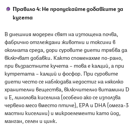
Правило 4: Не пропускайте добавките за
кучета
В днешния модерен свят на изтощена почва,
фабрично отглеждани животни и токсини в
околната среда, дори суровите диети трябва да
включват добавки. Както споменахме по-рано,
при възрастните кучета – това е калций, а при
кутретата – калций и фосфор. При суровите
диети често се наблюдава недостиг на няколко
хранителни вещества, включително витамини D
и E, линолова киселина (особено ако се използва
червено месо вместо птиче), EPA и DHA (омега-3
мастни киселини) и микроелементи като йод,
манган, селен и цинк.