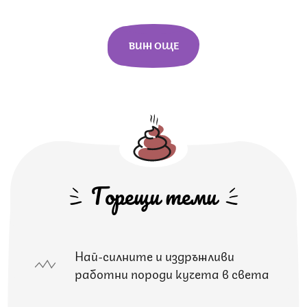
ВИЖ ОЩЕ
Горещи теми
Най-силните и издръжливи
работни породи кучета в света