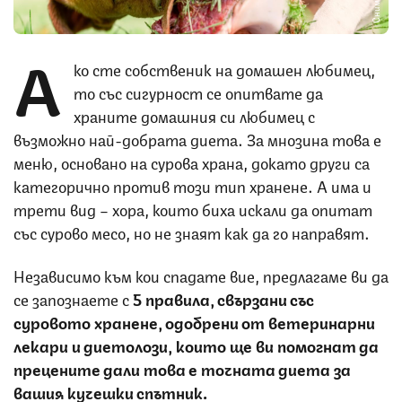
А
ко сте собственик на домашен любимец,
то със сигурност се опитвате да
храните домашния си любимец с
възможно най-добрата диета. За мнозина това е
меню, основано на сурова храна, докато други са
категорично против този тип хранене. А има и
трети вид – хора, които биха искали да опитат
със сурово месо, но не знаят как да го направят.
Независимо към кои спадате вие, предлагаме ви да
се запознаете с
5 правила, свързани със
суровото хранене, одобрени от ветеринарни
лекари и диетолози, които ще ви помогнат да
прецените дали това е точната диета за
вашия кучешки спътник.