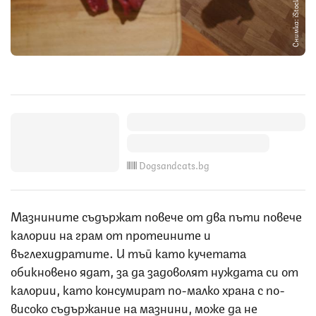
Снимка: iStock
Dogsandcats.bg
Мазнините съдържат повече от два пъти повече
калории на грам от протеините и
въглехидратите. И тъй като кучетата
обикновено ядат, за да задоволят нуждата си от
калории, като консумират по-малко храна с по-
високо съдържание на мазнини, може да не