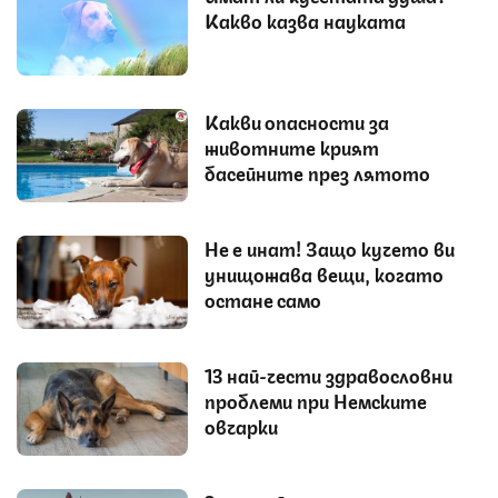
Какво казва науката
Какви опасности за
животните крият
басейните през лятото
Не е инат! Защо кучето ви
унищожава вещи, когато
остане само
13 най-чести здравословни
проблеми при Немските
овчарки