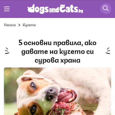
Начало
Кучета
5 основни правила, ако
давате на кучето си
сурова храна
Снимка: iStock