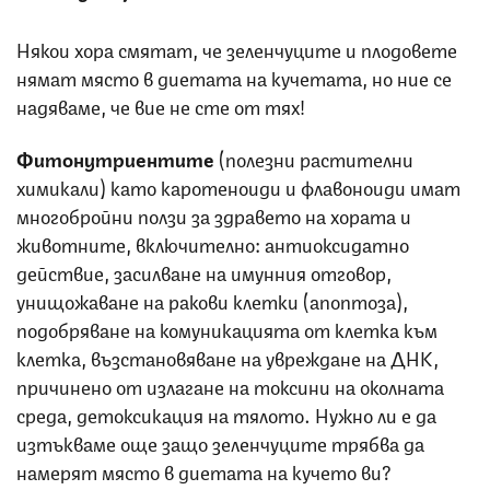
Някои хора смятат, че зеленчуците и плодовете
нямат място в диетата на кучетата, но ние се
надяваме, че вие не сте от тях!
Фитонутриентите
(полезни растителни
химикали) като каротеноиди и флавоноиди имат
многобройни ползи за здравето на хората и
животните, включително: антиоксидатно
действие, засилване на имунния отговор,
унищожаване на ракови клетки (апоптоза),
подобряване на комуникацията от клетка към
клетка, възстановяване на увреждане на ДНК,
причинено от излагане на токсини на околната
среда, детоксикация на тялото. Нужно ли е да
изтъкваме още защо зеленчуците трябва да
намерят място в диетата на кучето ви?