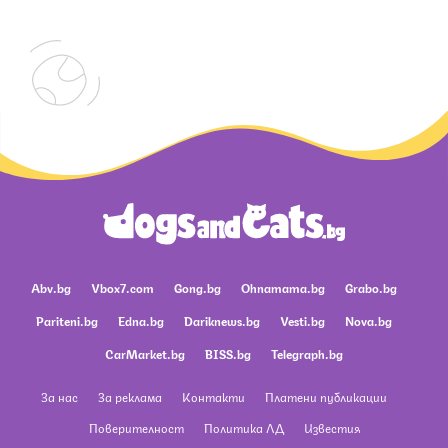
Abv.bg
Vbox7.com
Gong.bg
Ohnamama.bg
Grabo.bg
Pariteni.bg
Edna.bg
Dariknews.bg
Vesti.bg
Nova.bg
CarMarket.bg
BISS.bg
Telegraph.bg
За нас
За реклама
Контакти
Платени публикации
Поверителност
Политика ЛД
Известия