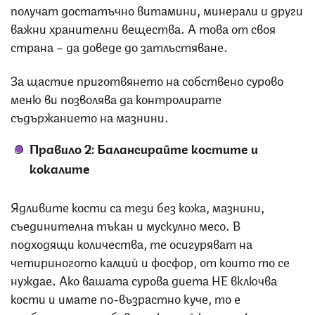
получат достатъчно витамини, минерали и други
важни хранителни вещества. А това от своя
страна – да доведе до затлъстяване.
За щастие приготвянето на собствено сурово
меню ви позволява да контролирате
съдържанието на мазнини.
Правило 2: Балансирайте костите и
кокалите
Ядливите кости са тези без кожа, мазнини,
съединителна тъкан и мускулно месо. В
подходящи количества, те осигуряват на
четириногото калций и фосфор, от които то се
нуждае. Ако вашата сурова диета НЕ включва
кости и имате по-възрастно куче, то е