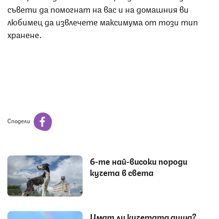
съвети да помогнат на вас и на домашния ви
любимец да извлечете максимума от този тип
хранене.
Сподели
6-те най-високи породи
кучета в света
Имат ли кучетата душа?