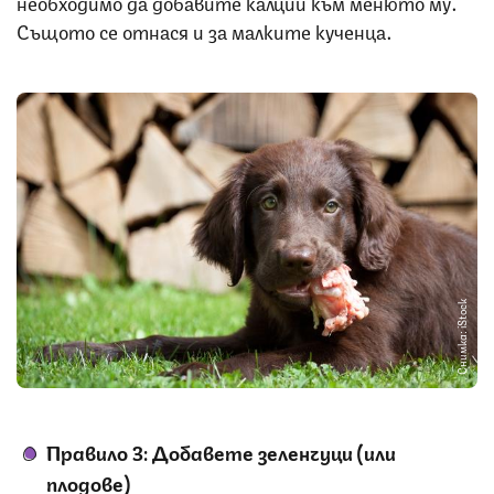
необходимо да добавите калций към менюто му.
Същото се отнася и за малките кученца.
Снимка: iStock
Правило 3: Добавете зеленчуци (или
плодове)