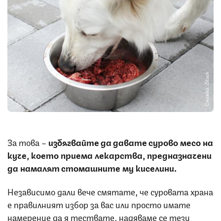
Снимка: iStock
За това –
избягвайте да давате сурово месо на
куче, което приема лекарства, предназначени
да намалят стомашните му киселини.
Независимо дали вече смятате, че суровата храна
е правилният избор за вас или просто имате
намерение да я тествате, надяваме се тези