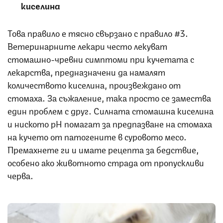
киселина
Това правило е тясно свързано с правило #3.
Ветеринарните лекари често лекуват
стомашно-чревни симптоми при кучетата с
лекарства, предназначени да намалят
количеството киселина, произвеждано от
стомаха. За съжаление, така просто се замества
един проблем с друг. Силната стомашна киселина
и ниското pH помагат за предпазване на стомаха
на кучето от патогените в суровото месо.
Премахнете ги и имате рецепта за бедствие,
особено ако животното страда от пропускливи
черва.