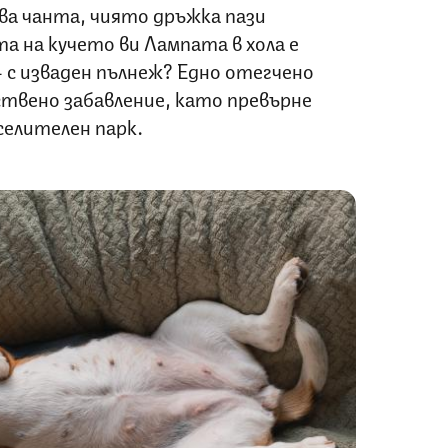
ва чанта, чиято дръжка пази
 на кучето ви Лампата в хола е
– с изваден пълнеж? Едно отегчено
бствено забавление, като превърне
еселителен парк.