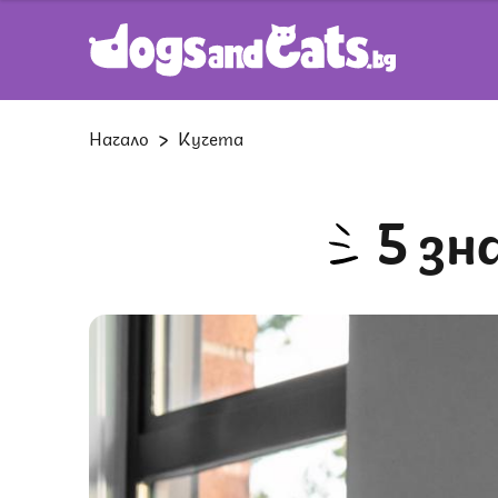
Начало
Кучета
5 з