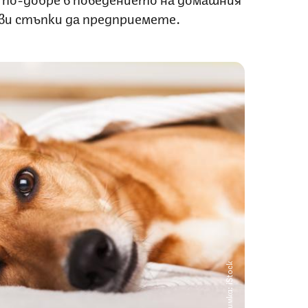
кви стъпки да предприемете.
Снимка: iStock