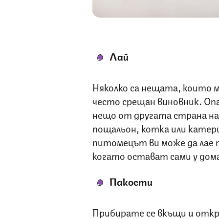
Лай
Няколко са нещата, които м
често срещан виновник. Оп
нещо от другата страна на 
пощальон, котка или катериц
питомецът ви може да лае п
когато остават сами у дома
Пакости
Прибирате се вкъщи и откр