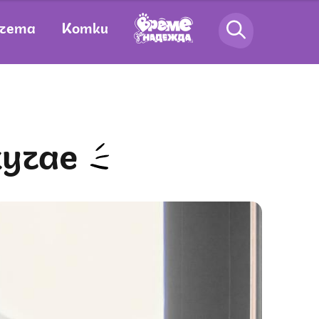
чета
Котки
кучае