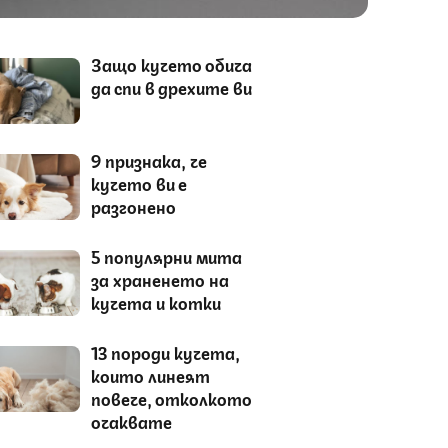
Защо кучето обича
да спи в дрехите ви
9 признака, че
кучето ви е
разгонено
5 популярни мита
за храненето на
кучета и котки
13 породи кучета,
които линеят
повече, отколкото
очаквате