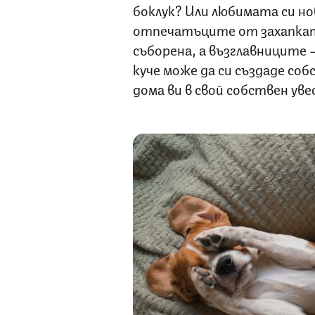
боклук? Или любимата си но
отпечатъците от захапката
съборена, а възглавниците 
куче може да си създаде со
дома ви в свой собствен ув