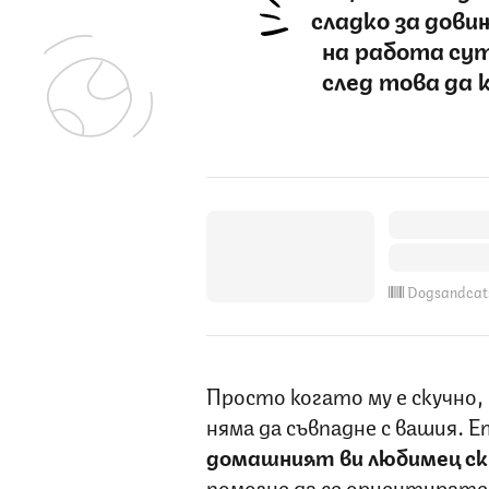
сладко за дов
на работа сут
след това да 
Dogsandcat
Просто когато му е скучно,
няма да съвпадне с вашия. 
домашният ви любимец ск
помогне да се ориентирате