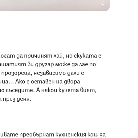
огат да причинят лай, но скуката е
ашатият ви другар може да лае по
прозореца, независимо дали е
а... Ако е оставен на двора,
о съседите. А някои кучета вият,
 през деня.
ивате преобърнат кухненския кош за