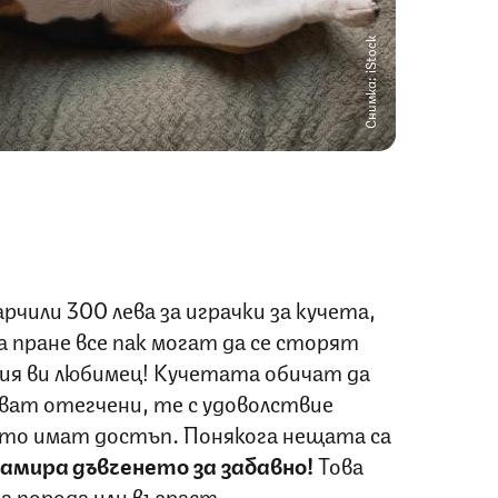
Снимка: iStock
рчили 300 лева за играчки за кучета,
 пране все пак могат да се сторят
ния ви любимец! Кучетата обичат да
тват отегчени, те с удоволствие
оето имат достъп. Понякога нещата са
намира дъвченето за забавно!
Това
а порода или възраст.