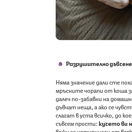
Разрушително дъвчене
Няма значение дали сте поха
мръсните чорапи от коша за
далеч по-забавни на домаш
дъвчат неща, а ако се чувс
слагат в уста всичко, до к
съвсем прости:
кучето ви 
важи за четириноги от всяк