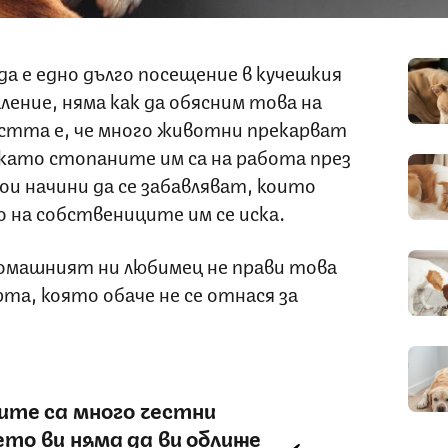
а е едно дълго посещение в кучешкия
аление, няма как да обясним това на
остта е, че много животни прекарват
докато стопаните им са на работа през
ои начини да се забавляват, които
о на собствениците им се иска.
домашният ни любимец не прави това
рта, която обаче не се отнася за
те са много честни
то ви няма да ви оближе