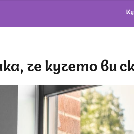
Ку
нака, че кучето ви с