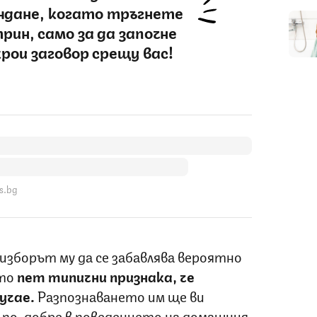
иждане, когато тръгнете
рин, само за да започне
крои заговор срещу вас!
s.bg
 изборът му да се забавлява вероятно
Ето
пет типични признака, че
учае.
Разпознаването им ще ви
 по-добре в поведението на домашния