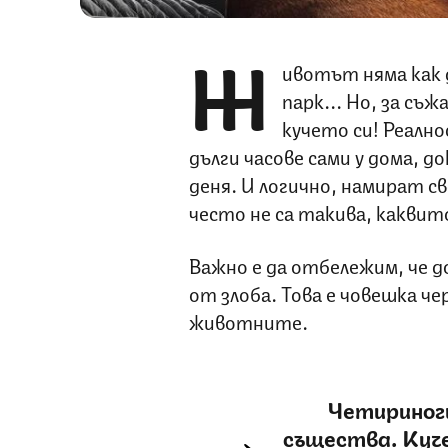
Ж
ивотът няма как д
парк... Но, за съж
кучето си! Реалн
дълги часове сами у дома, 
деня. И логично, намират св
често не са такива, каквит
Важно е да отбележим, че 
от злоба. Това е човешка че
животните.
Четириноги
същества. Куче